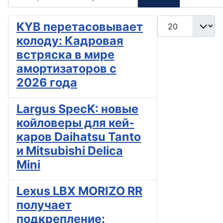
Кол-во строк:
KYB перетасовывает
колоду: Кадровая
встряска в мире
амортизаторов с
2026 года
Largus SpecK: новые
койловеры для кей-
каров Daihatsu Tanto
и Mitsubishi Delica
Mini
Lexus LBX MORIZO RR
получает
подкрепление: