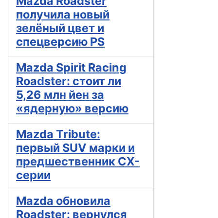
Mazda Roadster
получила новый
зелёный цвет и
спецверсию PS
Mazda Spirit Racing
Roadster: стоит ли
5,26 млн йен за
«ядерную» версию
Mazda Tribute:
первый SUV марки и
предшественник CX-
серии
Mazda обновила
Roadster: вернулся