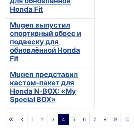
для обновлённой
Honda Fit
Mugen выпустил
спортивный обвес и
подвеску для
обновлённой Honda
Fit
Mugen представил
кастом-пакет для
Honda N-BOX: «My
Special BOX»
1
2
3
4
5
6
7
8
9
10
Страница 4 из 12