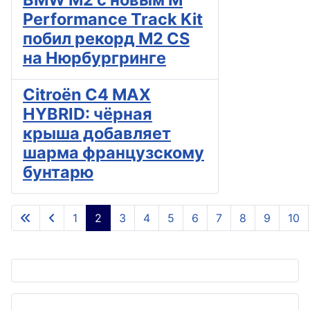
Performance Track Kit
побил рекорд M2 CS
на Нюрбургринге
Citroën C4 MAX
HYBRID: чёрная
крыша добавляет
шарма французскому
бунтарю
1
2
3
4
5
6
7
8
9
10
Страница 2 из 13