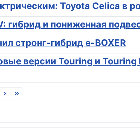
ктрическим: Toyota Celica в р
V: гибрид и пониженная подве
учил стронг-гибрид e-BOXER
овые версии Touring и Touring