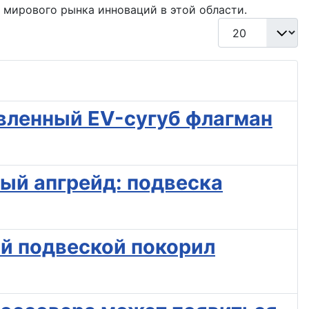
 мирового рынка инноваций в этой области.
Кол-во строк:
новленный EV-сугуб флагман
ный апгрейд: подвеска
ой подвеской покорил