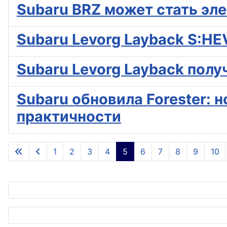
Subaru BRZ может стать эле
Subaru Levorg Layback S:HE
Subaru Levorg Layback пол
Subaru обновила Forester: н
практичности
1
2
3
4
5
6
7
8
9
10