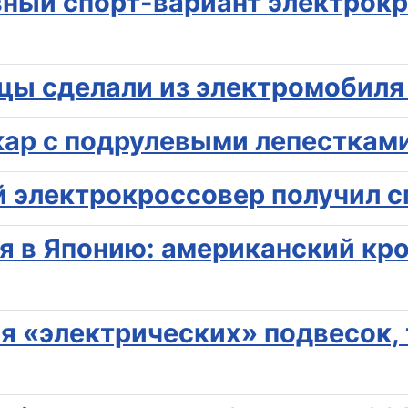
ивный спорт-вариант электрок
онцы сделали из электромобил
кар с подрулевыми лепестками 
ий электрокроссовер получил 
я в Японию: американский кро
я «электрических» подвесок, 