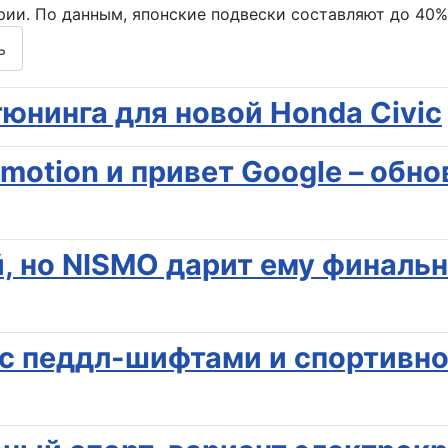
рии. По данным, японские подвески составляют до 40%
ь
юнинга для новой Honda Civic
-motion и привет Google – об
й, но NISMO дарит ему финаль
V с педдл-шифтами и спортивн