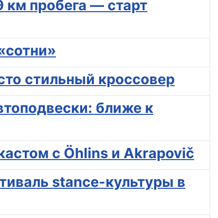
69 км пробега — старт
 «сотни»
росто стильный кроссовер
втоподвески: ближе к
астом с Öhlins и Akrapovič
стиваль stance-культуры в