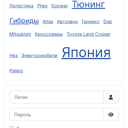
Тюнинг
Логистика
Phev
Epower
Гибриды
Atlas
Автозвук
Гиннесс
Dsp
Mitsubishi
Кроссоверы
Toyota Land Cruiser
Япония
Hks
Электромобили
Pajero
Логин
Пароль
Показа