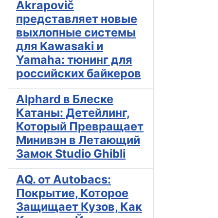
Akrapovič
представляет новые
выхлопные системы
для Kawasaki и
Yamaha: тюнинг для
российских байкеров
Alphard в Блеске
Катаны: Детейлинг,
Который Превращает
Минивэн в Летающий
Замок Studio Ghibli
AQ. от Autobacs:
Покрытие, Которое
Защищает Кузов, Как