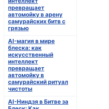
интеллект
превращает
автомойку в арену
самурайских битв с
грязью
AI-магия в мире
блеска: как
искусственный
интеллект
превращает
автомойку в
самурайский ритуал
чистоты
AI-Ниндзя в Битве за
Блеск: Как