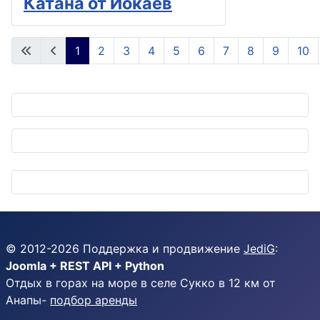
Катана от Йокаев
1
2
3
4
5
6
7
8
9
10
Страница 1 из 48
© 2012-
2026
Поддержка и продвижение
JediG
:
Joomla + REST API + Python
Отдых в горах на море в селе Сукко в 12 км от
Анапы-
подбор аренды