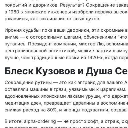
покрытий и дворников. Результат? Сокращение заказ
в 1960-х японские инженеры изобрели первую высоко
ржавчины, как заклинание от злых духов.
Ирония судьбы: пока ваши дворники, эти скромные во
аниме — с осторожными шагами, объяснениями "что 
путались. Президент компании, мистер Лю, вспомина
централизованной логистикой, мелкие партии шампун
лучше, чем традиционные воски из 1920-х, когда пе
Блеск Кузовов и Душа С
Сокращение рутины — это как апгрейд для вашего Al
оставляли машины в грязи, уязвимыми к царапинам.
вдохновленных японскими лаками уруши, что держатс
медитация дзен, превращает царапины в воспоминания
снижая расход на 80%, и японцы подхватили, создав 
В итоге, alpha-ordering — не просто софт, а страж