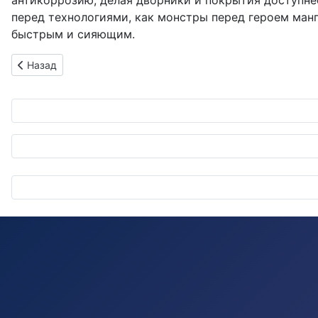
антикоррозию, делая дворники и покрытия доступнее
перед технологиями, как монстры перед героем манг
быстрым и сияющим.
Предыдущий: Благородная "Altezza": Как Toyota в 1998 год
Назад