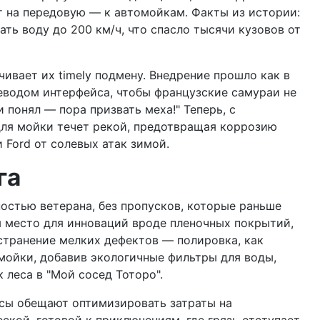
ют на передовую — к автомойкам. Факты из истории:
ть воду до 200 км/ч, что спасло тысячи кузовов от
чивает их timely подмену. Внедрение прошло как в
еводом интерфейса, чтобы французские самураи не
 понял — пора призвать меха!" Теперь, с
 для мойки течет рекой, предотвращая коррозию
 Ford от солевых атак зимой.
га
ностью ветерана, без пропусков, которые раньше
я место для инноваций вроде пленочных покрытий,
странение мелких дефектов — полировка, как
 мойки, добавив экологичные фильтры для воды,
 леса в "Мой сосед Тоторо".
висы обещают оптимизировать затраты на