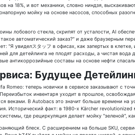
ов на 18%, и вот механики, словно ниндзя, выскакива
напорную мойку на основе насосов, способных разогна
ины лобового стекла, скрипят от усталости, AI обеспе
такое автоматический заказ?" и даже браузерным пер
ет: "Я увиделスタッフ в офисах, как запертых в клетке, и
ей для детейлинга не плодят расходы, а чистая вода
рвые антикоррозийные составы на основе нефти спасали
ервиса: Будущее Детейлин
fa Romeo: теперь новички в сервисе заказывают с точ
 Переизбыток инвентаря уходит в прошлое, освобожда
я веками. В Autobacs это значит больше времени на у
. Исторический факт: в 1980-х Kärcher revolutionized
системы, где рециркуляция делает мойку "зеленой", как
, охраняющий блеск. С расширением на больше SKU, сер