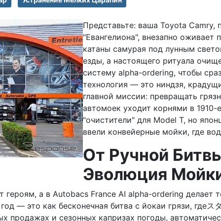
Представьте: ваша Toyota Camry, 
"Евангелиона", внезапно оживает 
катаны самурая под лунным светом
езды, а настоящего ритуала очище
систему alpha-ordering, чтобы сра
технология — это ниндзя, крадущ
главной миссии: превращать грязн
автомоек уходит корнями в 1910-е
"очистители" для Model T, но япо
ввели конвейерные мойки, где вода
От Ручной Битвы
Эволюция Мойк
т героям, а в Autobacs France AI alpha-ordering делает
 год — это как бесконечная битва с йокаи грязи, где
лых продажах и сезонных капризах погоды, автоматиче