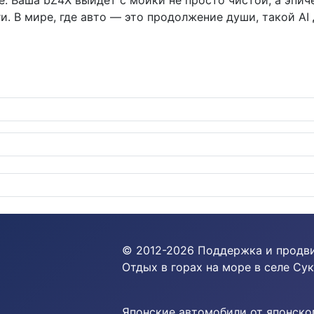
. Ваша bZ4X выйдет с мойки не просто чистой, а эпиче
и. В мире, где авто — это продолжение души, такой A
у решила научить седаны танцевать
© 2012-
2026
Поддержка и продв
Отдых в горах на море в селе Сук
Японские автомобили от японског