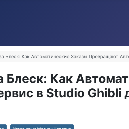
 за Блеск: Как Автоматические Заказы Превращают Авто
за Блеск: Как Автома
вис в Studio Ghibl
ар
Устранение Мелких Царапин