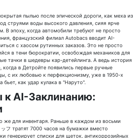
покрытая пылью после эпической дороги, как меха из
под струями воды высокого давления, сияя ярче
. В эпоху, когда автомобили требуют не просто
ния, французский филиал Autobacs вводит AI-
зиться с хаосом рутинных заказов. Это не просто
ийся в тени бюрократии, освобождая механиков для
ые тачки в шедевры кар-детейлинга. А ведь история
, когда в Детройте появились первые ручные
нцы, с их любовью к перфекционизму, уже в 1950-х
 бьет, как удар кулака в "Наруто".
 к AI-Заклинанию:
и
 то же для инвентаря. Раньше в каждом из восьми
スタッフ тратят 7000 часов на бумажки вместо
ски генерирует списки для щеток, антикоррозийных