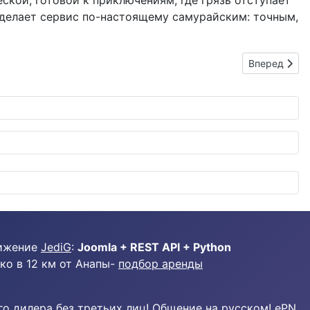
ской, готовой к приключениям, где грязь отступает
I делает сервис по-настоящему самурайским: точным,
Следующий: G
Вперед
ижение
JediG
:
Joomla + REST API + Python
ко в 12 км от Анапы-
подбор аренды
о дилера без третьих лиц! Общение на русском! ePN