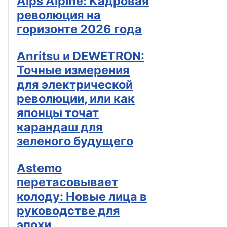
Alps Alpine: Кадровая
революция на
горизонте 2026 года
Anritsu и DEWETRON:
Точные измерения
для электрической
революции, или как
японцы точат
карандаш для
зеленого будущего
Astemo
перетасовывает
колоду: Новые лица в
руководстве для
эпохи