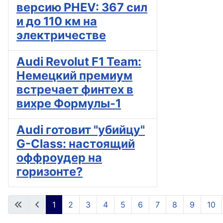
версию PHEV: 367 сил
и до 110 км на
электричестве
Audi Revolut F1 Team:
Немецкий премиум
встречает финтех в
вихре Формулы-1
Audi готовит "убийцу"
G-Class: настоящий
оффроудер на
горизонте?
1
2
3
4
5
6
7
8
9
10
Страница 1 из 28