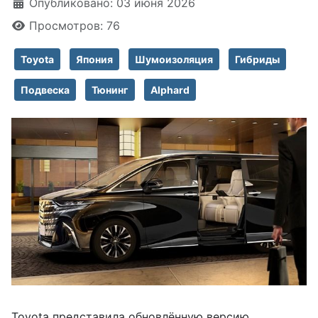
Информация о материале
Опубликовано: 03 июня 2026
Просмотров: 76
Toyota
Япония
Шумоизоляция
Гибриды
Подвеска
Тюнинг
Alphard
Toyota представила обновлённую версию