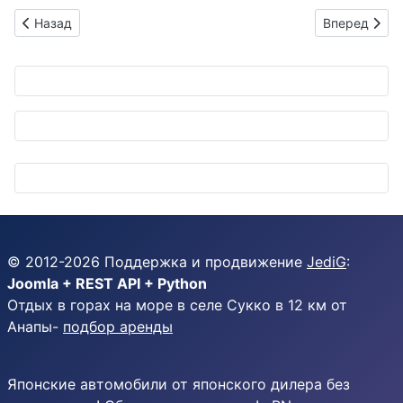
Предыдущий: Классические кэй-кары собрались на 9-й выста
Следующий: 
Назад
Вперед
© 2012-
2026
Поддержка и продвижение
JediG
:
Joomla + REST API + Python
Отдых в горах на море в селе Сукко в 12 км от
Анапы-
подбор аренды
Японские автомобили от японского дилера без