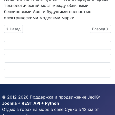
технологический мост между обычными
бензиновыми Audi и будущими полностью
электрическими моделями марки.
Предыдущий: Carmate GIGA C6000: новые LED-лампы с топ-
Следующий: B
Назад
Вперед
© 2012-
2026
Поддержка и продвижение
JediG
:
Joomla + REST API + Python
Отдых в горах на море в селе Сукко в 12 км от