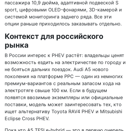
пассажира 10,9 дюйма, адаптивной подвеской S
sport, цифровыми OLED-фонарями, 3D-камерой и
системой мониторинга заднего ряда. Все эти
опции раньше приходилось заказывать отдельно.
Контекст для российского
рынка
В России интерес к PHEV растёт: владельцы ценят
возможность ездить на электричестве по городу и
не бояться дальних поездок. Audi A5 нового
поколения на платформе PPC — один из немногих
премиум-вариантов с реальным запасом хода на
электротяге свыше 100 км. Если в будущем
появятся ввозимые экземпляры или официальные
поставки, модель может заинтересовать тех, кто
ищет альтернативу Toyota RAV4 PHEV и Mitsubishi
Eclipse Cross PHEV.
Пока что A5 TFSI e-hybrid — это в первую очередь