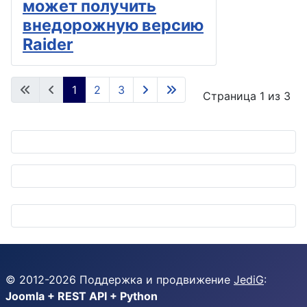
может получить
внедорожную версию
Raider
1
2
3
Страница 1 из 3
© 2012-
2026
Поддержка и продвижение
JediG
:
Joomla + REST API + Python