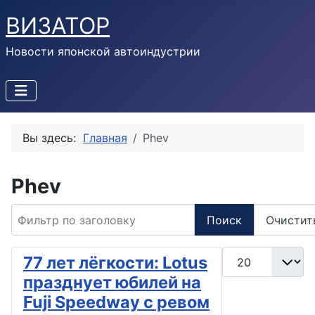
ВИЗАТОР
Новости японской автоиндустрии
Вы здесь:
Главная
Phev
Phev
Фильтр по заголовку
Поиск
Очистит
Кол-во строк:
77 лет лёгкости: Lotus
празднует юбилей на
Fuji Speedway с ревом