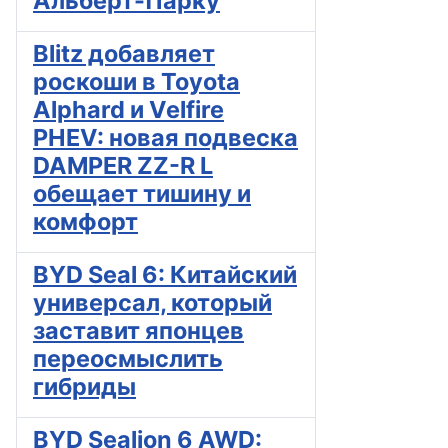
Альберт-Парку
Blitz добавляет
роскоши в Toyota
Alphard и Velfire
PHEV: новая подвеска
DAMPER ZZ-R L
обещает тишину и
комфорт
BYD Seal 6: Китайский
универсал, который
заставит японцев
переосмыслить
гибриды
BYD Sealion 6 AWD: