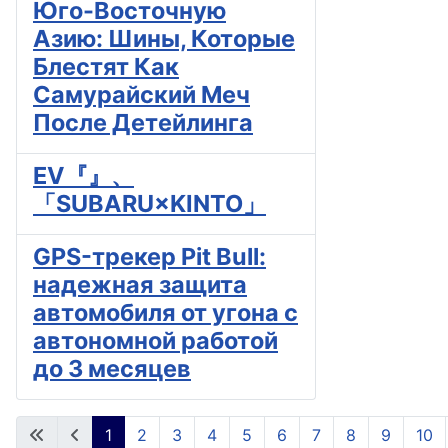
Юго-Восточную
Азию: Шины, Которые
Блестят Как
Самурайский Меч
После Детейлинга
EV『』、
「SUBARU×KINTO」
GPS-трекер Pit Bull:
надежная защита
автомобиля от угона с
автономной работой
до 3 месяцев
1
2
3
4
5
6
7
8
9
10
Страница 1 из 14