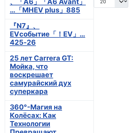
、「A6」「A6 Avant」
…「MHEV plus」885
『N7』、
EVсобытие「！EV」…
425‐26
25 лет Carrera GT:
Мойка, что
воскрешает
самурайский дух
суперкара
360°-Магия на
Колёсах: Как
Технологии
Превращают