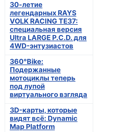
30-летие
легендарных RAYS
VOLK RACING TE37:
специальная версия
Ultra LARGE P.C.D. для
4WD-энтузиастов
360°Bike:
Подержанные
мотоциклы теперь
под лупой
виртуального взгляда
3D-карты, которые
видят всё: Dynamic
Map Platform