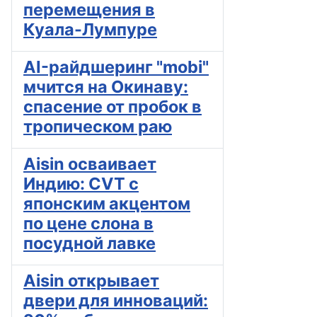
перемещения в
Куала-Лумпуре
AI-райдшеринг "mobi"
мчится на Окинаву:
спасение от пробок в
тропическом раю
Aisin осваивает
Индию: CVT с
японским акцентом
по цене слона в
посудной лавке
Aisin открывает
двери для инноваций: