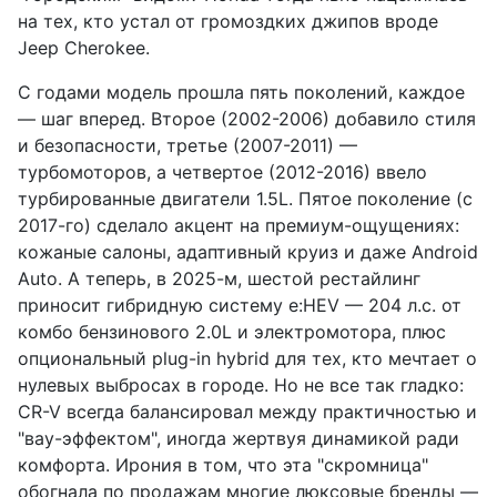
на тех, кто устал от громоздких джипов вроде
Jeep Cherokee.
С годами модель прошла пять поколений, каждое
— шаг вперед. Второе (2002-2006) добавило стиля
и безопасности, третье (2007-2011) —
турбомоторов, а четвертое (2012-2016) ввело
турбированные двигатели 1.5L. Пятое поколение (с
2017-го) сделало акцент на премиум-ощущениях:
кожаные салоны, адаптивный круиз и даже Android
Auto. А теперь, в 2025-м, шестой рестайлинг
приносит гибридную систему e:HEV — 204 л.с. от
комбо бензинового 2.0L и электромотора, плюс
опциональный plug-in hybrid для тех, кто мечтает о
нулевых выбросах в городе. Но не все так гладко:
CR-V всегда балансировал между практичностью и
"вау-эффектом", иногда жертвуя динамикой ради
комфорта. Ирония в том, что эта "скромница"
обогнала по продажам многие люксовые бренды —