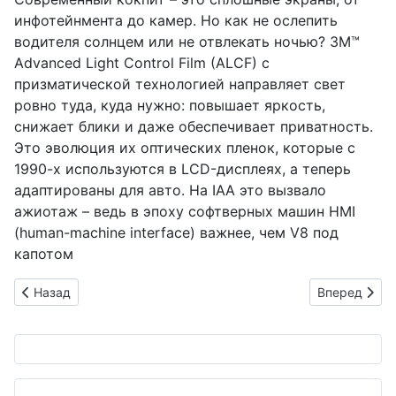
инфотейнмента до камер. Но как не ослепить
водителя солнцем или не отвлекать ночью? 3M™
Advanced Light Control Film (ALCF) с
призматической технологией направляет свет
ровно туда, куда нужно: повышает яркость,
снижает блики и даже обеспечивает приватность.
Это эволюция их оптических пленок, которые с
1990-х используются в LCD-дисплеях, а теперь
адаптированы для авто. На IAA это вызвало
ажиотаж – ведь в эпоху софтверных машин HMI
(human-machine interface) важнее, чем V8 под
капотом
Предыдущий: Toyota Boshoku инвестирует в AI: когда робот
Следующий: 
Назад
Вперед