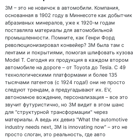
3M – это не новичок в автомобили. Компания,
основанная в 1902 году в Миннесоте как добытчик
абразивных минералов, уже к 1920-м годам
поставляла материалы для автомобильной
промышленности. Помните, как Генри Форд
революционизировал конвейер? 3M была там с
лентами и покрытиями, помогая шлифовать кузова
Model T. Сегодня их продукция в каждом втором
автомобиле на дороге – от Toyota до Tesla. С 49
технологическими платформами и более 135
тысячами патентов (с 1924 года!) они не просто
следуют трендам, а предугадывают их. EV,
автономное вождение, персонализация – все это
звучит футуристично, но 3M видит в этом шанс
для "структурной трансформации" через
материалы. А ведь их девиз "What the automotive
industry needs next, 3M is innovating now" – это не
просто слоган, это реальность, где авто