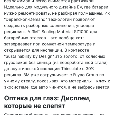
без зажимов и легко снимается растяжкой.
Идеально для модульного дизайна EV, где батареи
нужно ремонтировать, не разбирая полмашины. Их
"Depend-on-Demand" технологии позволяют
создавать разборные соединения, упрощая
рециклинг. А 3M™ Sealing Material SZ1000 для
батарейных отсеков – это вообще хит:
затвердевает при комнатной температуре и
открывается для инспекции. В контексте
"Sustainability by Design" это золото: от колесных
грузовиков без свинца (из переработанной стали)
до акустической изоляции Thinsulate с 30%
рецикла. 3M уже сотрудничает с Fuyao Group по
умному стеклу, показывая, что материалы – ключ к
экосистеме, где авто чинится, а не выбрасывается.
Оптика для глаз: Дисплеи,
которые не слепят
Современный кокпит – это сплошные экраны, от