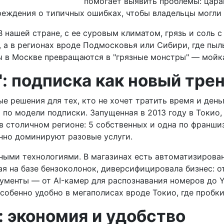
помогает выявить проблемы: цара
реждения о типичных ошибках, чтобы владельцы могли 
 нашей стране, с ее суровым климатом, грязь и соль с
 а в регионах вроде Подмосковья или Сибири, где пыл
ы в Москве превращаются в "грязные монстры" — мойка
": подписка как новый тре
е решения для тех, кто не хочет тратить время и день
по модели подписки. Запущенная в 2013 году в Токио, 
 в столичном регионе: 5 собственных и одна по франш
онно доминируют разовые услуги.
нными технологиями. В магазинах есть автоматизирова
я на базе бензоколонок, диверсифицировала бизнес: от
ументы — от AI-камер для распознавания номеров до 
собенно удобно в мегаполисах вроде Токио, где пробк
 экономия и удобство