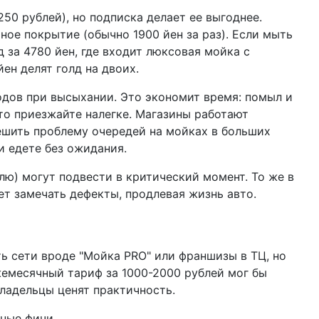
250 рублей), но подписка делает ее выгоднее.
ное покрытие (обычно 1900 йен за раз). Если мыть
 за 4780 йен, где входит люксовая мойка с
ен делят голд на двоих.
одов при высыхании. Это экономит время: помыл и
 что приезжайте налегке. Магазины работают
ешить проблему очередей на мойках в больших
и едете без ожидания.
ю) могут подвести в критический момент. То же в
ет замечать дефекты, продлевая жизнь авто.
сть сети вроде "Мойка PRO" или франшизы в ТЦ, но
ежемесячный тариф за 1000-2000 рублей мог бы
владельцы ценят практичность.
ьные фичи