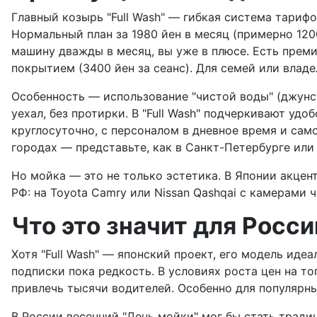
Главный козырь "Full Wash" — гибкая система тарифо
Нормальный план за 1980 йен в месяц (примерно 120
машину дважды в месяц, вы уже в плюсе. Есть преми
покрытием (3400 йен за сеанс). Для семей или владе
Особенность — использование "чистой воды" (джунсу
уехал, без протирки. В "Full Wash" подчеркивают уд
круглосуточно, с персоналом в дневное время и са
городах — представьте, как в Санкт-Петербурге ил
Но мойка — это не только эстетика. В Японии акцен
РФ: на Toyota Camry или Nissan Qashqai с камерами 
Что это значит для Росси
Хотя "Full Wash" — японский проект, его модель иде
подписки пока редкость. В условиях роста цен на т
привлечь тысячи водителей. Особенно для популярных
В России весенний "День мойки" мог бы стать тради