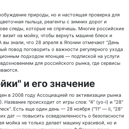
пробуждение природы, но и настоящая проверка для
цветочная пыльца, реагенты с зимних дорог и
зове следы, которые не спрячешь. Многие российские
 визит на мойку, чтобы вернуть машине блеск и
А вы знали, что 28 апреля в Японии отмечают "День
чный повод поговорить о важности регулярного ухода
ационным подходом японцев — подпиской на услуги
 вдохновением для российского рынка, где сервисы
иваются.
йки" и его значение
ден в 2008 году Ассоциацией по активизации рынка
. Название происходит от игры слов: "4" (yo-i) и "28"
леск". Есть еще один день — 28 ноября ("11" — ii, "28"
этих дат — повысить осведомленность о безопасности
ая мойка не только делает машину красивой, но и