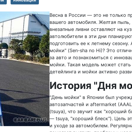
Весна в России — это не только 
вашего автомобиля. Желтая пыль, 
внезапные ливни оставляют на ку
автолюбители в эти дни планируют
подготовить ее к летнему сезону. 
мойки" (Sen-sha no Hi)? Это отли
за авто и познакомиться с иннов
мойки. Такая модель может стать
детейлинга и мойки активно разв
История "Дня мо
"День мойки" в Японии был учреж
автозапчастей и aftermarket (AAAL)
(tsuya), что звучит как "хороший б
— tsuya, "хороший блеск"). Цель 
и уходе за автомобилем. Регулярн