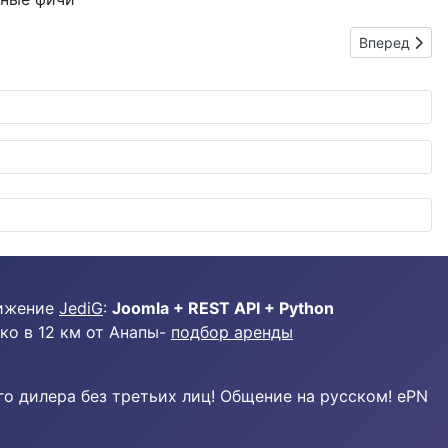
Следующий: 
Вперед
ижение
JediG
:
Joomla + REST API + Python
ко в 12 км от Анапы-
подбор аренды
о дилера без третьих лиц! Общение на русском! ePN