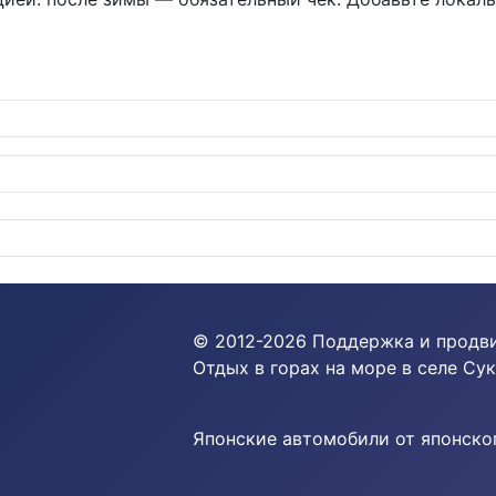
 с японским акцентом для экологичного города
© 2012-
2026
Поддержка и продв
Отдых в горах на море в селе Сук
Японские автомобили от японског