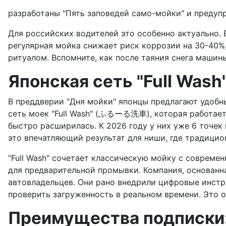
разработаны "Пять заповедей само-мойки" и предуп
Для российских водителей это особенно актуально. В
регулярная мойка снижает риск коррозии на 30-40%,
ритуалом. Вспомните, как после таяния снега машин
Японская сеть "Full Wash
В преддверии "Дня мойки" японцы предлагают удобны
сеть моек "Full Wash" (ふるーる洗車), которая работает 
быстро расширилась. К 2026 году у них уже 6 точек
это впечатляющий результат для ниши, где традици
"Full Wash" сочетает классическую мойку с совреме
для предварительной промывки. Компания, основанна
автовладельцев. Они рано внедрили цифровые инстр
проверить загруженность в реальном времени. Это о
Преимущества подписки: