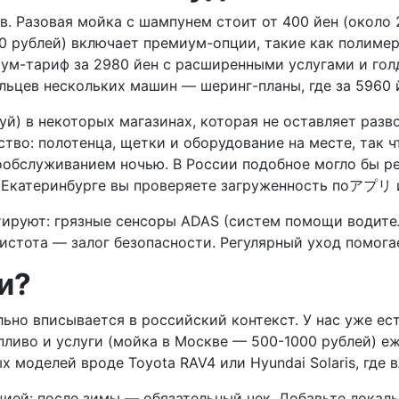
в. Разовая мойка с шампунем стоит от 400 йен (около 
0 рублей) включает премиум-опции, такие как полимер
ум-тариф за 2980 йен с расширенными услугами и голд
льцев нескольких машин — шеринг-планы, где за 5960 й
й) в некоторых магазинах, которая не оставляет разв
обство: полотенца, щетки и оборудование на месте, так
мообслуживанием ночью. В России подобное могло бы р
и Екатеринбурге вы проверяете загруженность поアプリ 
тируют: грязные сенсоры ADAS (систем помощи водител
чистота — залог безопасности. Регулярный уход помога
и?
ально вписывается в российский контекст. У нас уже е
опливо и услуги (мойка в Москве — 500-1000 рублей) 
 моделей вроде Toyota RAV4 или Hyundai Solaris, где 
цией: после зимы — обязательный чек. Добавьте локал