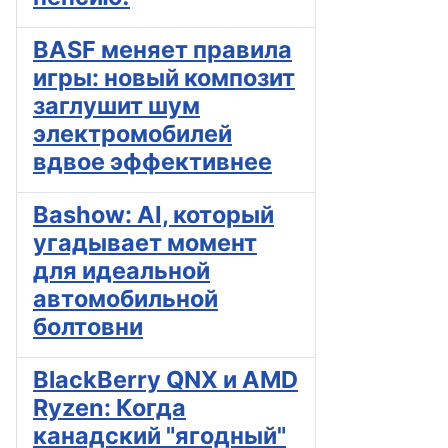
BASF меняет правила
игры: новый композит
заглушит шум
электромобилей
вдвое эффективнее
Bashow: AI, который
угадывает момент
для идеальной
автомобильной
болтовни
BlackBerry QNX и AMD
Ryzen: Когда
канадский "ягодный"