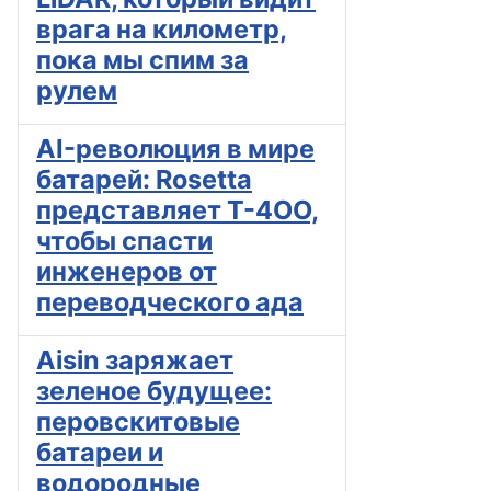
врага на километр,
пока мы спим за
рулем
AI-революция в мире
батарей: Rosetta
представляет T-4OO,
чтобы спасти
инженеров от
переводческого ада
Aisin заряжает
зеленое будущее:
перовскитовые
батареи и
водородные