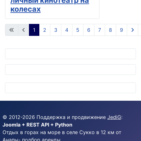
личный кинотеатр на
колесах
1
2
3
4
5
6
7
8
9
Страница 1 из 9
© 2012-
2026
Поддержка и продвижение
JediG
:
Joomla + REST API + Python
Отдых в горах на море в селе Сукко в 12 км от
Анапы-
подбор аренды