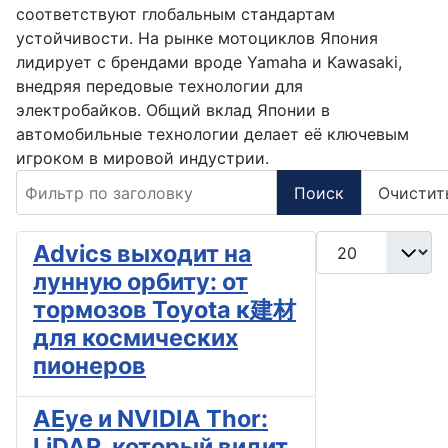
соответствуют глобальным стандартам
устойчивости. На рынке мотоциклов Япония
лидирует с брендами вроде Yamaha и Kawasaki,
внедряя передовые технологии для
электробайков. Общий вклад Японии в
автомобильные технологии делает её ключевым
игроком в мировой индустрии.
Фильтр по заголовку
Поиск
Очистит
Кол-во строк:
Advics выходит на
лунную орбиту: от
тормозов Toyota к建材
для космических
пионеров
AEye и NVIDIA Thor:
LiDAR, который видит