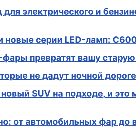
 для электрического и бензин
и новые серии LED-ламп: C60
ED-фары превратят вашу стару
оторые не дадут ночной дорог
: новый SUV на подходе, и эт
Уэно: от автомобильных фар д