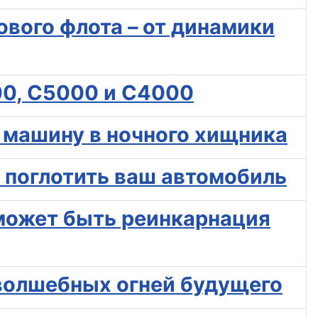
ового флота – от динамики
00, C5000 и C4000
ю машину в ночного хищника
е поглотить ваш автомобиль
о может быть реинкарнация
о волшебных огней будущего