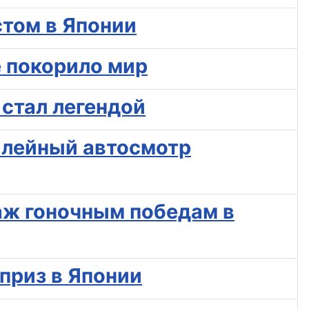
стом в Японии
е покорило мир
 стал легендой
билейный автосмотр
аж гоночным победам в
приз в Японии