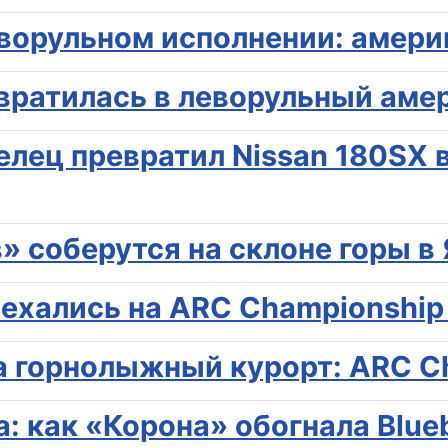
леворульном исполнении: амер
евратилась в леворульный аме
елец превратил Nissan 180SX 
» соберутся на склоне горы в
ъехались на ARC Championship
а горнолыжный курорт: ARC C
a: как «Корона» обогнала Blue