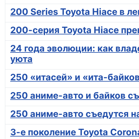
200 Series Toyota Hiace в 
200-серия Toyota Hiace пр
24 года эволюции: как влад
уюта
250 «итасей» и «ита-байков
250 аниме-авто и байков с
250 аниме-авто съедутся н
3-е поколение Toyota Coron