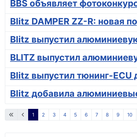
BBS объявляет фотоконкурс
Blitz DAMPER ZZ-R: новая п
Blitz выпустил алюминиеву
BLITZ выпустил алюминиеву
Blitz выпустил тюнинг-ECU д
Blitz добавила алюминиевы
1
2
3
4
5
6
7
8
9
10