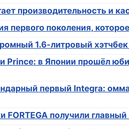
тает производительность и ка
ия первого поколения, которо
кромный 1.6-литровый хэтчбек
 и Prince: в Японии прошёл ю
ендарный первый Integra: омм
ки FORTEGA получили главный 