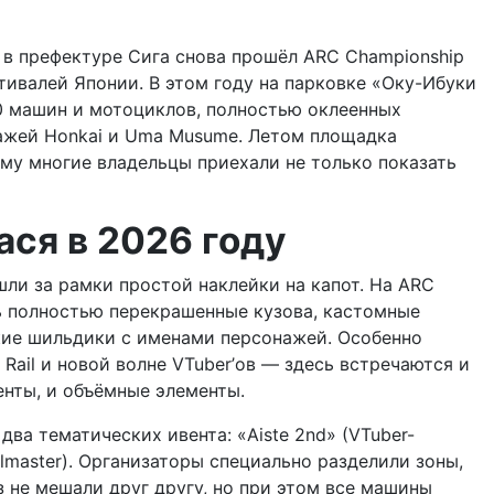
и в префектуре Сига снова прошёл ARC Championship
тивалей Японии. В этом году на парковке «Оку-Ибуки
0 машин и мотоциклов, полностью оклеенных
ажей Honkai и Uma Musume. Летом площадка
ому многие владельцы приехали не только показать
ася в 2026 году
ли за рамки простой наклейки на капот. На ARC
ь полностью перекрашенные кузова, кастомные
кие шильдики с именами персонажей. Особенно
 Rail и новой волне VTuber’ов — здесь встречаются и
енты, и объёмные элементы.
ва тематических ивента: «Aiste 2nd» (VTuber-
olmaster). Организаторы специально разделили зоны,
 не мешали друг другу, но при этом все машины