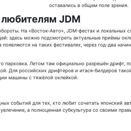
оставались в общем поле зрения.
м любителям JDM
 обороты. На «Восток-Авто», JDM-фестах и локальных 
идей: здесь можно подсмотреть актуальные приёмы окл
а появляются на таких фестивалях, через год-два начи
о парковка. Летом там официально разрешён дрифт, п
дой. Для российских дрифтеров и итася-билдеров тако
ации машины с тяжёлой оклейкой.
ных событий для тех, кто любит сочетать японский авт
е увлечение, а полноценная субкультура со своими пр
uromi от SEIWA