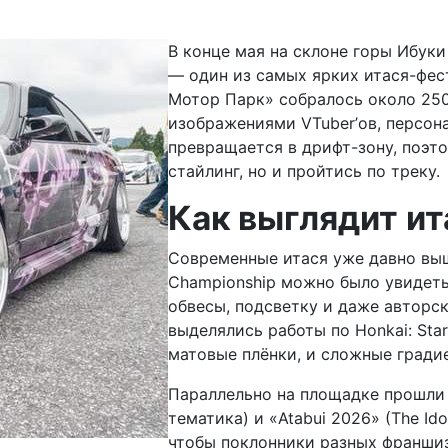
В конце мая на склоне горы Ибук
— один из самых ярких итася-фес
Мотор Парк» собралось около 25
изображениями VTuber’ов, персон
превращается в дрифт-зону, поэт
стайлинг, но и пройтись по треку.
Как выглядит ит
Современные итася уже давно выш
Championship можно было увидет
обвесы, подсветку и даже авторс
выделялись работы по Honkai: Star
матовые плёнки, и сложные гради
Параллельно на площадке прошли д
тематика) и «Atabui 2026» (The Id
чтобы поклонники разных франшиз