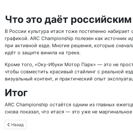
Что это даёт российски
В России культура итася тоже постепенно набирает
графикой. ARC Championship полезен как источник 
при активной езде. Многие решения, которые сначал
идёт о защите винила на треке.
Кроме того, «Оку-Ибуки Мотор Парк» — это не прост
чтобы совместить красивый стайлинг с реальной ез
визуальный контент, и практический опыт эксплуат
Итог
ARC Championship остаётся одним из главных ежегод
снова показал, что итася — это уже не маргинально
Предыдущий: Кавайные органайзеры для авто: Hello Kitty и K
Назад