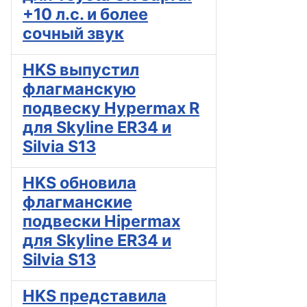
+10 л.с. и более
сочный звук
HKS выпустил
флагманскую
подвеску Hypermax R
для Skyline ER34 и
Silvia S13
HKS обновила
флагманские
подвески Hipermax
для Skyline ER34 и
Silvia S13
HKS представила