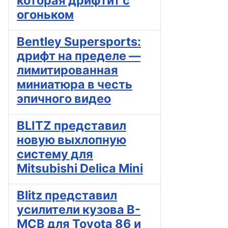
которая дрифтит с
огоньком
Bentley Supersports:
дрифт на пределе —
лимитированная
миниатюра в честь
эпичного видео
BLITZ представил
новую выхлопную
систему для
Mitsubishi Delica Mini
Blitz представил
усилители кузова B-
MCB для Toyota 86 и