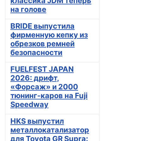
классика JDM теперь
на голове
BRIDE выпустила
фирменную кепку из
обрезков ремней
безопасности
FUELFEST JAPAN
2026: дрифт,
«Форсаж» и 2000
тюнинг-каров на Fuji
Speedway
HKS выпустил
металлокатализатор
для Toyota GR Supra: