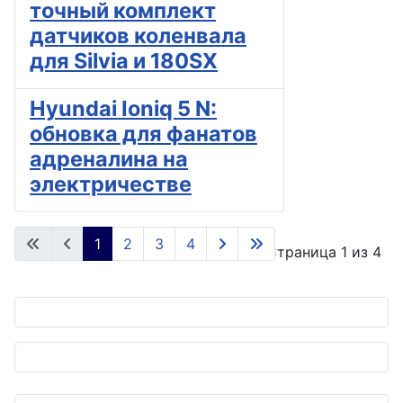
точный комплект
датчиков коленвала
для Silvia и 180SX
Hyundai Ioniq 5 N:
обновка для фанатов
адреналина на
электричестве
1
2
3
4
Страница 1 из 4