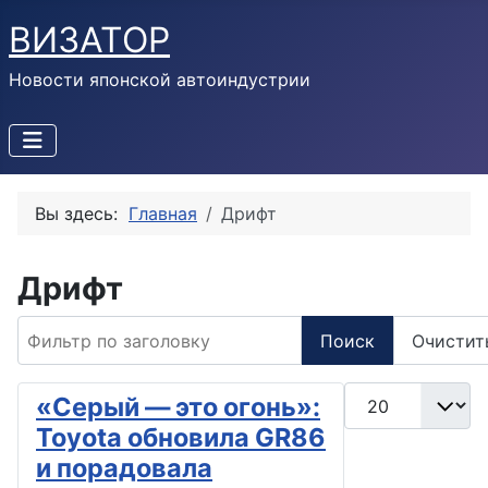
ВИЗАТОР
Новости японской автоиндустрии
Вы здесь:
Главная
Дрифт
Дрифт
Фильтр по заголовку
Поиск
Очистит
Кол-во строк:
«Серый — это огонь»:
Toyota обновила GR86
и порадовала