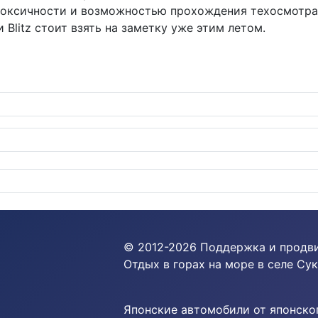
оксичности и возможностью прохождения техосмотра. 
и Blitz стоит взять на заметку уже этим летом.
орожник с V6 и гибридом выйдет в 2028 году
© 2012-
2026
Поддержка и продв
Отдых в горах на море в селе Сук
Японские автомобили от японског