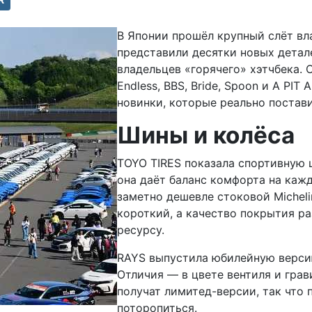
В Японии прошёл крупный слёт вла
представили десятки новых детал
владельцев «горячего» хэтчбека. С
Endless, BBS, Bride, Spoon и A P
новинки, которые реально постави
Шины и колёса
TOYO TIRES показала спортивную 
она даёт баланс комфорта на кажд
заметно дешевле стоковой Michelin
короткий, а качество покрытия ра
ресурсу.
RAYS выпустила юбилейную версию
Отличия — в цвете вентиля и гра
получат лимитед-версии, так что
поторопиться.