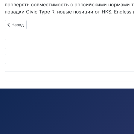
проверять совместимость с российскими нормами т
повадки Civic Type R, новые позиции от HKS, Endless 
Предыдущий: Nissan возвращает Xterra: новый рамный внед
Назад