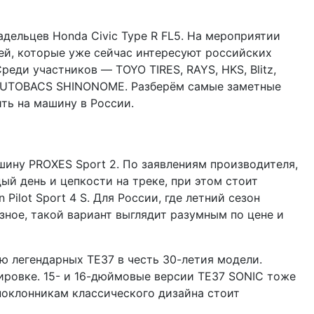
дельцев Honda Civic Type R FL5. На мероприятии
ей, которые уже сейчас интересуют российских
реди участников — TOYO TIRES, RAYS, HKS, Blitz,
IT AUTOBACS SHINONOME. Разберём самые заметные
ть на машину в России.
шину PROXES Sport 2. По заявлениям производителя,
ый день и цепкости на треке, при этом стоит
 Pilot Sport 4 S. Для России, где летний сезон
зное, такой вариант выглядит разумным по цене и
 легендарных TE37 в честь 30-летия модели.
вировке. 15- и 16-дюймовые версии TE37 SONIC тоже
 поклонникам классического дизайна стоит