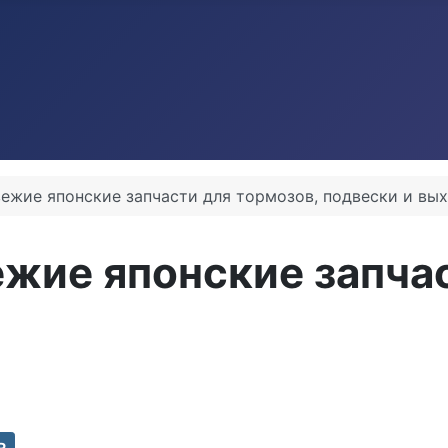
свежие японские запчасти для тормозов, подвески и вы
вежие японские запча
а
R