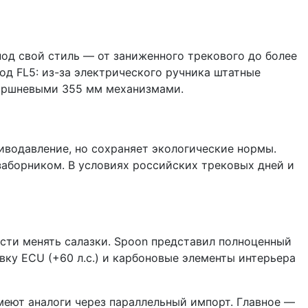
под свой стиль — от заниженного трекового до более
д FL5: из-за электрического ручника штатные
поршневыми 355 мм механизмами.
тиводавление, но сохраняет экологические нормы.
аборником. В условиях российских трековых дней и
сти менять салазки. Spoon представил полноценный
ку ECU (+60 л.с.) и карбоновые элементы интерьера
меют аналоги через параллельный импорт. Главное —