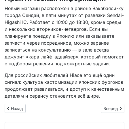
Новый магазин расположен в районе Вакабаяси-ку
города Сендай, в пяти минутах от развязки Sendai-
Higashi IC. Работает с 10:00 до 18:30, кроме среды
и нескольких вторников-четвергов. Если вы
планируете поездку в Японию или заказываете
запчасти через посредников, можно заранее
записаться на консультацию — в зале всегда
дежурит «кара-лайф-адвайзер», который помогает
с подбором решения под конкретные задачи.
Для российских любителей Hiace это ещё один
сигнал: культура кастомизации японских фургонов
продолжает развиваться, и доступ к качественным
деталям и сервису становится всё шире.
Предыдущий: Новый Lexus NX 2027 года: прототип замечен 
Следующий: D
Назад
Вперед