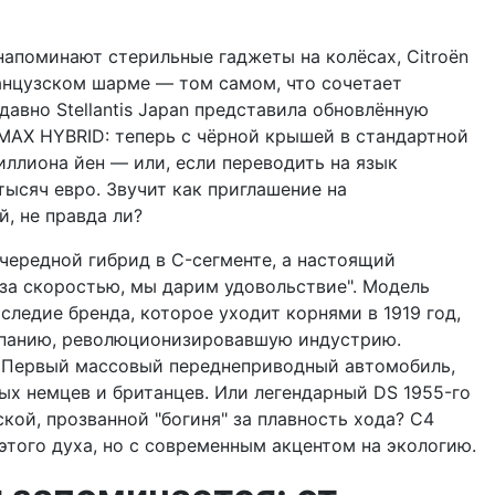
напоминают стерильные гаджеты на колёсах, Citroën
анцузском шарме — том самом, что сочетает
авно Stellantis Japan представила обновлённую
MAX HYBRID: теперь с чёрной крышей в стандартной
иллиона йен — или, если переводить на язык
тысяч евро. Звучит как приглашение на
, не правда ли?
чередной гибрид в C-сегменте, а настоящий
 за скоростью, мы дарим удовольствие". Модель
аследие бренда, которое уходит корнями в 1919 год,
мпанию, революционизировавшую индустрию.
а? Первый массовый переднеприводный автомобиль,
х немцев и британцев. Или легендарный DS 1955-го
кой, прозванной "богиня" за плавность хода? C4
того духа, но с современным акцентом на экологию.