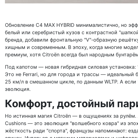
Обновление C4 MAX HYBRID минималистично, но эффе
белый или серебристый кузов с контрастной "шапкой
бренда, добавили фронтальную "V"-образную решётку,
хищным и современным. В эпоху, когда многие модел
премиум, хотя Citroën всегда был народным бунтарём
Под капотом — новая гибридная силовая установка:
Это не Ferrari, но для города и трассы — идеальны
25 км/л в смешанном цикле, по данным WLTP. А если у
эволюция.
Комфорт, достойный пар
Но истинная магия Citroën — в ощущениях за рулём. 
Cushions — это эволюция "волшебного ковра" из эпох
жёсткость ради "спорта", французы напоминают: езда