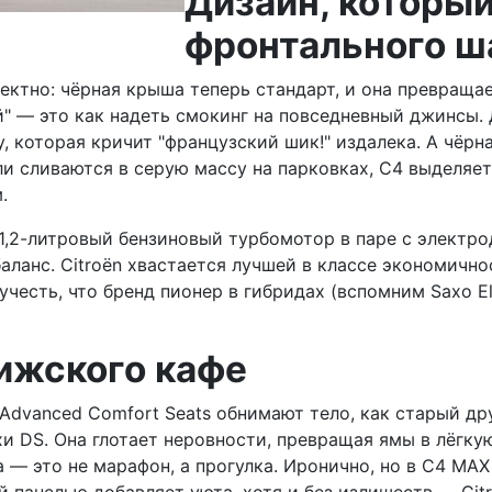
Дизайн, который
фронтального ш
ктно: чёрная крыша теперь стандарт, и она превращае
" — это как надеть смокинг на повседневный джинсы. 
 которая кричит "французский шик!" издалека. А чёрн
и сливаются в серую массу на парковках, C4 выделяетс
.
 1,2-литровый бензиновый турбомотор в паре с электр
й баланс. Citroën хвастается лучшей в классе экономи
честь, что бренд пионер в гибридах (вспомним Saxo Ele
ижского кафе
Advanced Comfort Seats обнимают тело, как старый друг
и DS. Она глотает неровности, превращая ямы в лёгку
 — это не марафон, а прогулка. Иронично, но в C4 MA