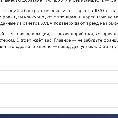
 панелью добавляет уюта, хотя и без излишеств — Citr
новаций и банкротств: слияние с Peugeot в 1970-х спасл
е французы конкурируют с японцами и корейцами не мо
 данные из отчётов ACEA подтверждают тренд на комф
й — это не революция, а тонкая доработка, которая де
ером, Citroën ждёт вас. Главное — не забудьте франц
и это сделка, в Европе — повод для улыбки. Citroën у
oupe в эпоху американского ветра