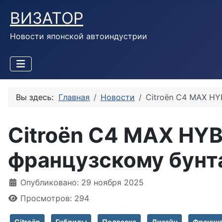
ВИЗАТОР
Новости японской автоиндустрии
Вы здесь:
Главная
Новости
Citroën C4 MAX HY
Citroën C4 MAX HYB
французскому бун
Информация о материале
Опубликовано: 29 ноября 2025
Просмотров: 294
Citroën
Гибриды
Подвеска
Дизайн
Францу