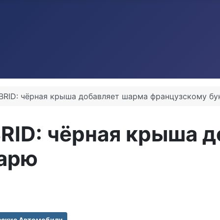
BRID: чёрная крыша добавляет шарма французскому б
RID: чёрная крыша 
тарю
зские Автомобили