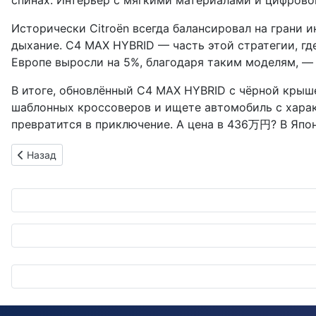
спинах. Интерьер с мягкими материалами и цифровой
Исторически Citroën всегда балансировал на грани ин
дыхание. C4 MAX HYBRID — часть этой стратегии, гд
Европе выросли на 5%, благодаря таким моделям, —
В итоге, обновлённый C4 MAX HYBRID с чёрной крыше
шаблонных кроссоверов и ищете автомобиль с характ
превратится в приключение. А цена в 436万円? В Япони
Предыдущий: Сияющий как катана: Детейлинг Honda Civic C
Назад