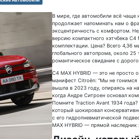
В мире, где автомобили всё чаще 
продолжает напоминать нам о фр
эксцентричность с комфортом. Нед
версию компактного хэтчбека C4 
комплектации. Цена? Всего 4,36 м
глобального автопрома, около 25 
романтическое свидание с дорогой
C4 MAX HYBRID — это не просто о
манифест Citroën: "Мы не гонимся
вышла в 2023 году, опираясь на н
когда Андре Ситроен основал ко
Помните Traction Avant 1934 год
который шокировал консервативны
с его гидропневматической подвес
MAX HYBRID — прямой наследник э