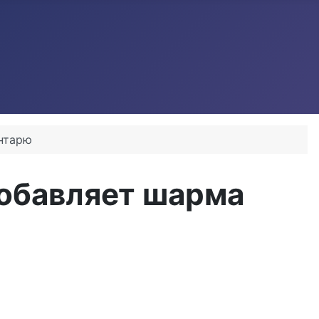
унтарю
добавляет шарма