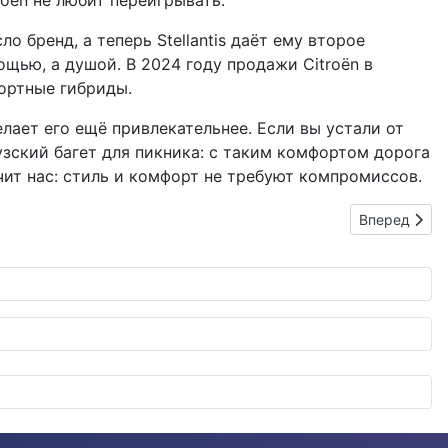
oën не любит переигрывать.
о бренд, а теперь Stellantis даёт ему второе
щью, а душой. В 2024 году продажи Citroën в
ортные гибриды.
лает его ещё привлекательнее. Если вы устали от
узский багет для пикника: с таким комфортом дорога
чит нас: стиль и комфорт не требуют компромиссов.
Следующий: 
Вперед