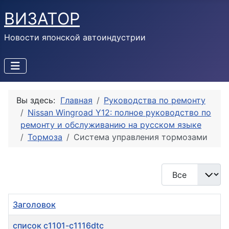
ВИЗАТОР
Новости японской автоиндустрии
Вы здесь:
Главная
Руководства по ремонту
Nissan Wingroad Y12: полное руководство по
ремонту и обслуживанию на русском языке
Тормоза
Система управления тормозами
Кол-во строк:
Заголовок
список c1101-c1116dtc