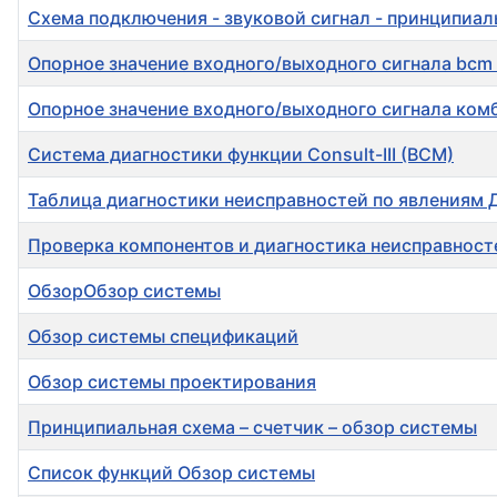
Схема подключения - звуковой сигнал - принципиал
Опорное значение входного/выходного сигнала bcm
Опорное значение входного/выходного сигнала ком
Система диагностики функции Consult-III (BCM)
Таблица диагностики неисправностей по явлениям 
Проверка компонентов и диагностика неисправност
ОбзорОбзор системы
Обзор системы спецификаций
Обзор системы проектирования
Принципиальная схема – счетчик – обзор системы
Список функций Обзор системы