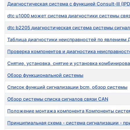
Диагностическая система с функцией Consult-III (IP
dtc u1000 может система диагностики системы свя
dtc b2205 диагностическая система системы сигна
Таблица диагностики неисправностей по явлениям 
Проверка компонентов и диагностика неисправност
Снятие, установка, снятие и установка комбиниров
Обзор функциональной системы
Список функций сигнализации bcm, обзор системы
Обзор системы списка сигналов связи CAN
Положение монтажа компонента Компоненты сист
Принципиальная схема - система сигнализации - п