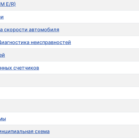
DM E/R)
зи
ла скорости автомобиля
Диагностика неисправностей
ей
анных счетчиков
емы
ринципиальная схема