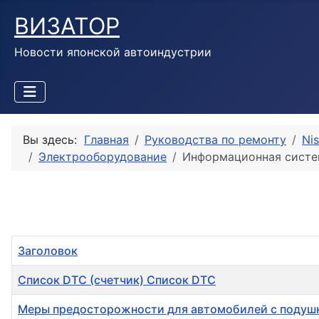
ВИЗАТОР
Новости японской автоиндустрии
Вы здесь:
Главная
Руководства по ремонту
Ni
Электрооборудование
Информационная систе
Заголовок
Список DTC (счетчик) Список DTC
Меры предосторожности для автомобилей с подушк