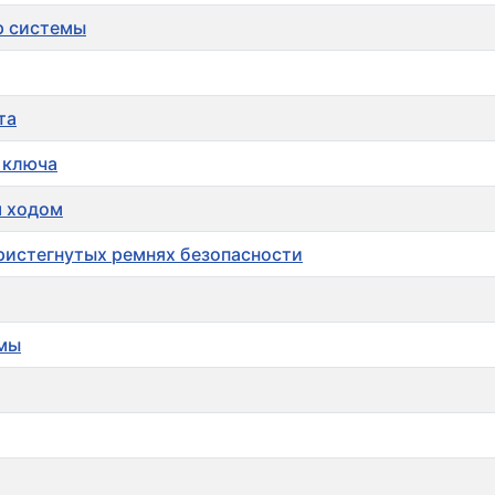
р системы
та
 ключа
м ходом
ристегнутых ремнях безопасности
емы