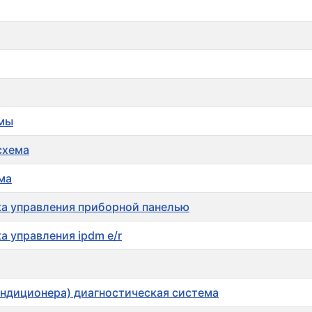
емы
схема
ма
ка управления приборной панелью
а управления ipdm e/r
кондиционера) диагностическая система