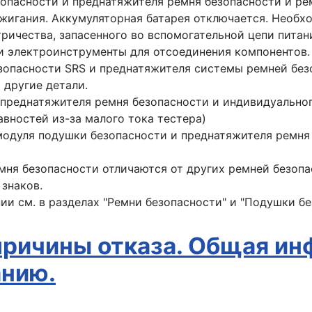
опасности и преднатяжителя ремня безопасности и ре
игания. Аккумуляторная батарея отключается. Необхо
ричества, запасенного во вспомогательной цепи питан
и электроинструменты для отсоединения компонентов.
зопасности SRS и преднатяжителя системы ремней безо
 другие детали.
преднатяжителя ремня безопасности и индивидуальног
авностей из-за малого тока тестера)
модуля подушки безопасности и преднатяжителя ремня
мня безопасности отличаются от других ремней безоп
 знаков.
и см. в разделах "Ремни безопасности" и "Подушки бе
причины отказа. Общая ин
анию.