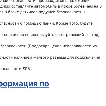
мней безопасности, производится в положении
димо оставляйте автомобиль в покое более чем на 3
ия в блоке датчиков подушки безопасности.)
пасности с помощью пайки. Кроме того, будьте
о состояния не используйте электрический тестер,
 безопасности.(Предотвращение неисправности из-
асности наличием желтого разъема для подключения
зопасности SRS".
формация по