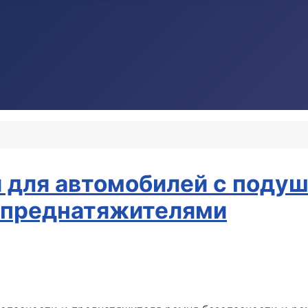
для автомобилей с подуш
 преднатяжителями