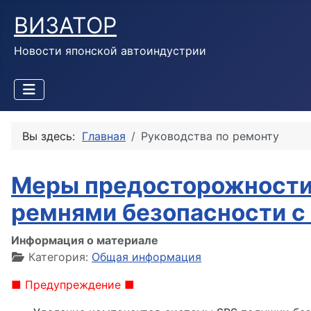
ВИЗАТОР
Новости японской автоиндустрии
Вы здесь:
Главная
Руководства по ремонту
Меры предосторожности 
ремнями безопасности с
Информация о материале
Категория:
Общая информация
■ Предупреждение ■