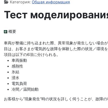
Категория:
Общая информация
Тест моделировани
概要
車両が整備に持ち込まれた際、異常現象が発生しない場合が
目は、お客さまが電気的な故障を体験した際の状況／環境を
項目は以下の6項に分けられる。
車両振動
感熱性
氷結
浸水
電気負荷
冷間／温間始動
お客様から“現象発生”時の状況を詳しく伺うことが、故障