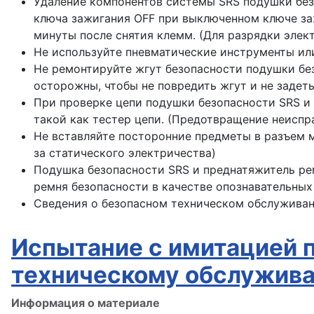
Удаление компонентов системы SRS подушки без
ключа зажигания OFF при выключенном ключе заж
минуты после снятия клемм. (Для разрядки элект
Не используйте пневматические инструменты ил
Не ремонтируйте жгут безопасности подушки бе
осторожны, чтобы не повредить жгут и не задеть
При проверке цепи подушки безопасности SRS и 
такой как тестер цепи. (Предотвращение неиспр
Не вставляйте посторонние предметы в разъем 
за статического электричества)
Подушка безопасности SRS и преднатяжитель ре
ремня безопасности в качестве опознавательных
Сведения о безопасном техническом обслуживани
Испытание с имитацией 
техническому обслужив
Информация о материале