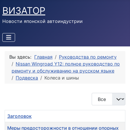
ВИЗАТОР
Новости японской автоиндустрии
Вы здесь:
Главная
Руководства по ремонту
Nissan Wingroad Y12: полное руководство по
ремонту и обслуживанию на русском языке
Подвеска
Колеса и шины
Кол-во строк:
Заголовок
Меры предосторожности в отношении опорных