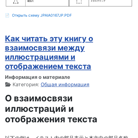
📄
Открыть схему JPAIA0167JP.PDF
Как читать эту книгу о
взаимосвязи между
иллюстрациями и
отображением текста
Информация о материале
Категория:
Общая информация
О взаимосвязи
иллюстраций и
отображения текста
以下の例は、イラスト内の部品表示と本文中の部品名称、