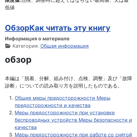
限度値:
点検、調整時に超えてはならない最高値、又は最
低値
ОбзорКак читать эту книгу
Информация о материале
Категория:
Общая информация
обзор
本編は「脱着、分解、組み付け、点検、調整」及び「故障
診断」についての読み取り方を説明したものである。
Общие меры предосторожности Меры
предосторожности и качества
Меры предосторожности при установке
беспроводных устройств Меры безопасности и
качества
Меры предосторожности при работе со снятой