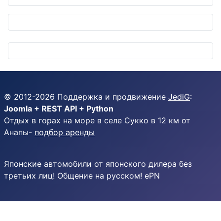
© 2012-
2026
Поддержка и продвижение
JediG
:
Joomla + REST API + Python
Отдых в горах на море в селе Сукко в 12 км от
Анапы-
подбор аренды
Японские автомобили от японского дилера без
третьих лиц! Общение на русском! ePN