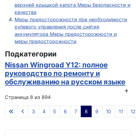
верхней крышкой капота Меры безопасности и
качества
Меры предосторожности при необходимости
рулевого управления после снятия
аккумулятора Меры предосторожности и
меры предосторожности
Подкатегории
Nissan Wingroad Y12: полное
руководство по ремонту и
обслуживанию на русском языке
Страница 8 из 894
3
4
5
6
7
8
9
10
11
12