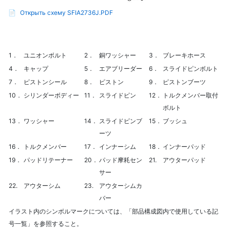
📄
Открыть схему SFIA2736J.PDF
1．
ユニオンボルト
2．
銅ワッシャー
3．
ブレーキホース
4．
キャップ
5．
エアブリーダー
6．
スライドピンボルト
7．
ピストンシール
8．
ピストン
9．
ピストンブーツ
10．
シリンダーボディー
11．
スライドピン
12．
トルクメンバー取付
ボルト
13．
ワッシャー
14．
スライドピンブ
15．
ブッシュ
ーツ
16．
トルクメンバー
17．
インナーシム
18．
インナーパッド
19．
パッドリテーナー
20．
パッド摩耗セン
21.
アウターパッド
サー
22.
アウターシム
23.
アウターシムカ
バー
イラスト内のシンボルマークについては、「部品構成図内で使用している記
号一覧」を参照すること。