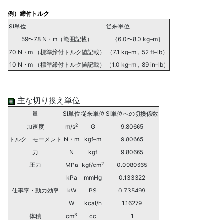
例）締付トルク
SI単位
従来単位
59〜78 N・m（範囲記載）
｛6.0〜8.0 kg–m｝
70 N・m （標準締付トルク値記載）
（7.1 kg–m，52 ft–lb）
10 N・m （標準締付トルク値記載）
（1.0 kg–m，89 in–lb）
主な切り換え単位
量
SI単位
従来単位
SI単位への切換係数
2
加速度
m/s
G
9.80665
トルク、モーメント
N・m
kgf–m
9.80665
力
N
kgf
9.80665
2
圧力
MPa
kgf/cm
0.0980665
kPa
mmHg
0.133322
仕事率・動力効率
kW
PS
0.735499
W
kcal/h
1.16279
3
体積
cm
cc
1