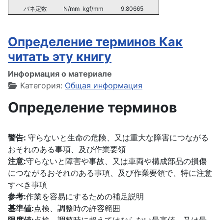
バネ定数
N/mm
kgf/mm
9.80665
Определение терминов Как
читать эту книгу
Информация о материале
Категория:
Общая информация
Определение терминов
警告:
守らないと生命の危険、又は重大な障害につながる
おそれのある事項、及び作業要領
注意:
守らないと障害や事故、又は車両や構成部品の損傷
につながるおそれのある事項、及び作業要領で、特に注意
すべき事項
参考:
作業を容易にするための補足説明
基準値:
点検、調整時の許容範囲