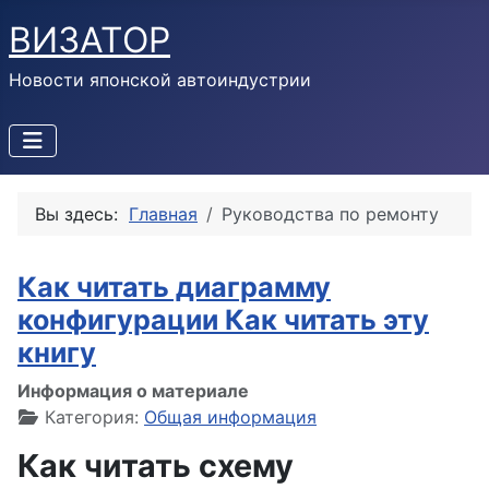
ВИЗАТОР
Новости японской автоиндустрии
Вы здесь:
Главная
Руководства по ремонту
Как читать диаграмму
конфигурации Как читать эту
книгу
Информация о материале
Категория:
Общая информация
Как читать схему