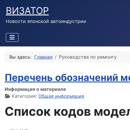
ВИЗАТОР
Новости японской автоиндустрии
Вы здесь:
Главная
Руководства по ремонту
Перечень обозначений м
Информация о материале
Категория:
Общая информация
Список кодов моде