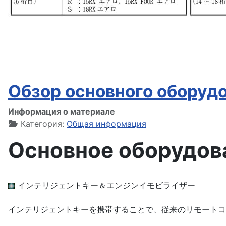
Обзор основного оборуд
Информация о материале
Категория:
Общая информация
Основное оборудов
インテリジェントキー＆エンジンイモビライザー
インテリジェントキーを携帯することで、従来のリモートコ