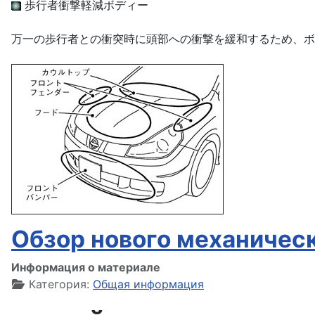
歩行者衝撃軽減ボディー
万一の歩行者との衝突時に頭部への衝撃を緩和するため、ボ
Обзор нового механичес
Информация о материале
Категория:
Общая информация