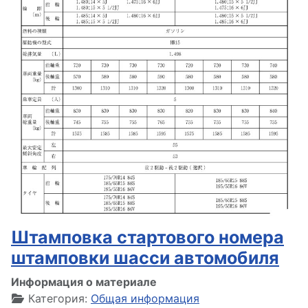
Штамповка стартового номера
штамповки шасси автомобиля
Информация о материале
Категория:
Общая информация