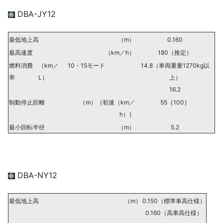
DBA-JY12
最低地上高
（m）
0.160
最高速度
（km／h）
180（推定）
燃料消費
（km／
10・15モード
14.8（車両重量1270kg以
率
L）
上）
16.2
制動停止距離
（m）｛初速（km／
55｛100｝
h）｝
最小回転半径
（m）
5.2
DBA-NY12
最低地上高
（m）
0.150（標準車高仕様）
0.160（高車高仕様）