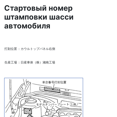
Стартовый номер
штамповки шасси
автомобиля
打刻位置
：カウルトップパネル右側
生産工場
：日産車体（株）湘南工場