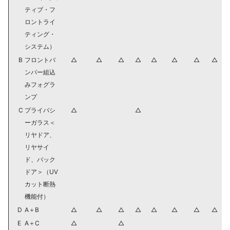
ティブ・フ
ロントライ
ティング・
システム）
B
フロントバ
△
△
△
△
△
△
△
△
ンパー組込
みフォグラ
ンプ
C
プライバシ
△
△
ーガラス＜
リヤドア、
リヤサイ
ド、バック
ドア＞（UV
カット断熱
機能付）
D
A＋B
△
△
△
△
△
△
△
△
E
A＋C
△
△