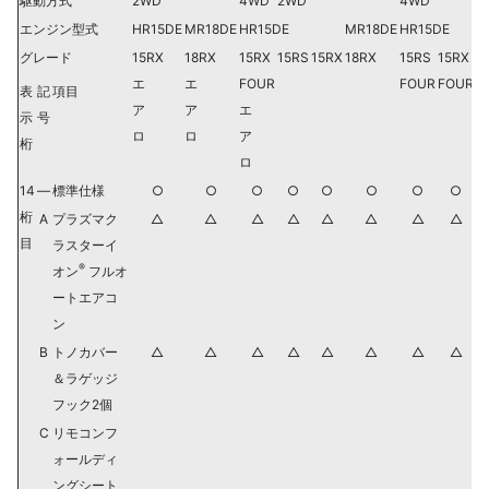
駆動方式
2WD
4WD
2WD
4WD
エンジン型式
HR15DE
MR18DE
HR15DE
MR18DE
HR15DE
グレード
15RX
18RX
15RX
15RS
15RX
18RX
15RS
15RX
エ
エ
FOUR
FOUR
FOUR
表
記
項目
ア
ア
エ
示
号
ロ
ロ
ア
桁
ロ
14
—
標準仕様
○
○
○
○
○
○
○
○
桁
A
プラズマク
△
△
△
△
△
△
△
△
目
ラスターイ
®
オン
フルオ
ートエアコ
ン
B
トノカバー
△
△
△
△
△
△
△
△
＆ラゲッジ
フック2個
C
リモコンフ
ォールディ
ングシート