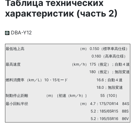
Таблица технических
характеристик (часть 2)
DBA-Y12
最低地上高
（m）
0.150（標準車高仕様）
0.160（高車高仕様）
最高速度
（km／h）
175（推定）；自動４速
180（推定）；無段変速
燃料消費率
（km／L）
10・15モード
16.6；自動４速
18.0；無段変速
制動停止距離
（m）｛初速（km／h）｝
55｛100｝
最小回転半径
（m）
4.7：175/70R14 84S
5.2：185/65R15 88S
5.2：195/55R16 86V