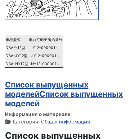
車種型式
車台打刻実施始番号
DBA-Y12型
Y12-000001～
DBA-JY12型
JY12-000001～
DBA-NY12型
NY12-000001～
Список выпущенных
моделейСписок выпущенных
моделей
Информация о материале
Категория:
Общая информация
Список выпущенных