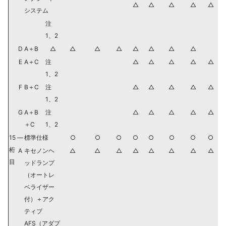
△
△
△
△
△
システム
注
1、2
D
A＋B
△
△
△
△
△
△
△
△
E
A＋C
注
△
△
△
△
△
1、2
F
B＋C
注
△
△
△
△
△
1、2
G
A＋B
注
△
△
△
△
△
＋C
1、2
15
—
標準仕様
○
○
○
○
○
○
○
○
桁
A
キセノンヘ
△
△
△
△
△
△
△
△
目
ッドランプ
（オートレ
ベライザー
付）＋アク
ティブ
AFS（アダプ