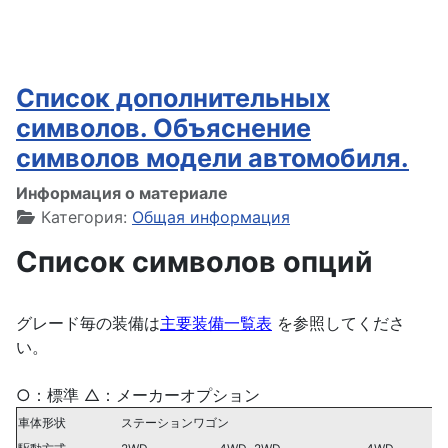
Список дополнительных
символов. Объяснение
символов модели автомобиля.
Информация о материале
Категория:
Общая информация
Список символов опций
グレード毎の装備は
主要装備一覧表
を参照してくださ
い。
○：標準 △：メーカーオプション
車体形状
ステーションワゴン