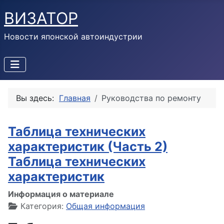
ВИЗАТОР
Новости японской автоиндустрии
Вы здесь:
Главная
Руководства по ремонту
Таблица технических
характеристик (Часть 2)
Таблица технических
характеристик
Информация о материале
Категория:
Общая информация