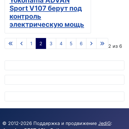
Yokohama ADVAN
Sport V107 берут под
контроль
электрическую мощь
1
2
3
4
5
6
Страница 2 из 6
© 2012-
2026
Поддержка и продвижение
JediG
: