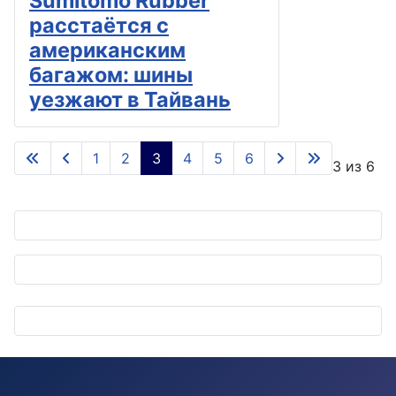
Sumitomo Rubber
расстаётся с
американским
багажом: шины
уезжают в Тайвань
1
2
3
4
5
6
Страница 3 из 6