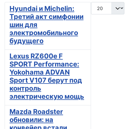
Кол-во строк:
Hyundai и Michelin:
Третий акт симфонии
шин для
электромобильного
будущего
Lexus RZ600e F
SPORT Performance:
Yokohama ADVAN
Sport V107 берут под
контроль
электрическую мощь
Mazda Roadster
обновили: на
конвейер встали