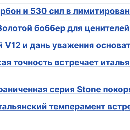
арбон и 530 сил в лимитирова
 Золотой боббер для ценителе
 V12 и дань уважения основа
цкая точность встречает итал
граниченная серия Stone поко
итальянский темперамент встр