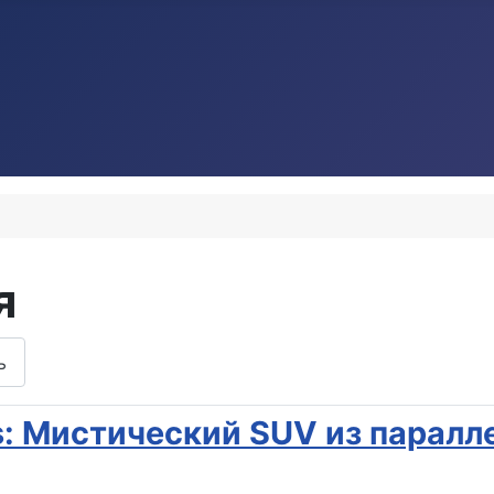
я
ь
gs: Мистический SUV из паралл