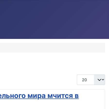
Кол-во строк:
ельного мира мчится в