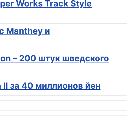
er Works Track Style
 с Manthey и
ion – 200 штук шведского
 II за 40 миллионов йен