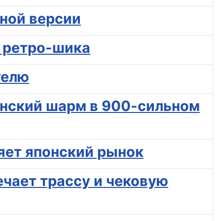
нной версии
й ретро-шика
телю
ьянский шарм в 900-сильном
ряет японский рынок
ечает трассу и чековую