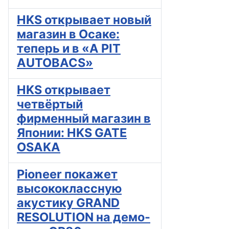
HKS открывает новый
магазин в Осаке:
теперь и в «A PIT
AUTOBACS»
HKS открывает
четвёртый
фирменный магазин в
Японии: HKS GATE
OSAKA
Pioneer покажет
высококлассную
акустику GRAND
RESOLUTION на демо-