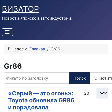
ВИЗАТОР
Новости японской автоиндустрии
Вы здесь:
Главная
Gr86
Gr86
Фильтр по заголовку
Поиск
Очистит
Кол-во строк:
«Серый — это огонь»:
Toyota обновила GR86
и порадовала