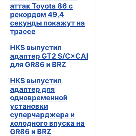
аттак Toyota 86 с
рекордом 49,4
секунды покажут на
трассе
HKS выпустил
адаптер GT2 S/C×CAI
для GR86 и BRZ
HKS выпустил
адаптер для
одновременной
установки
суперчарджера и
холодного впуска на
GR86 и BRZ