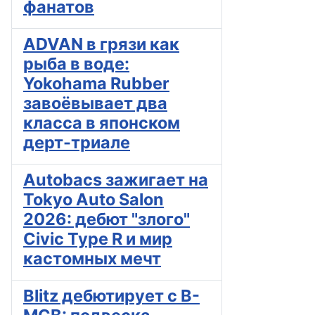
фанатов
ADVAN в грязи как
рыба в воде:
Yokohama Rubber
завоёвывает два
класса в японском
дерт-триале
Autobacs зажигает на
Tokyo Auto Salon
2026: дебют "злого"
Civic Type R и мир
кастомных мечт
Blitz дебютирует с B-