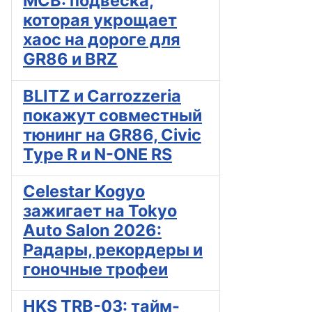
MCB: подвеска,
которая укрощает
хаос на дороге для
GR86 и BRZ
BLITZ и Carrozzeria
покажут совместный
тюнинг на GR86, Civic
Type R и N-ONE RS
Celestar Kogyo
зажигает на Tokyo
Auto Salon 2026:
Радары, рекордеры и
гоночные трофеи
HKS TRB-03: тайм-