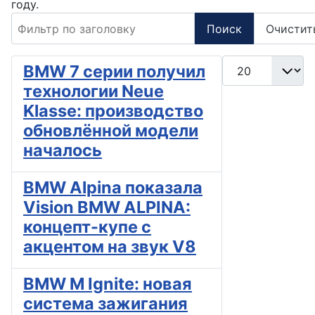
году.
Фильтр по заголовку
Поиск
Очистит
Кол-во строк:
BMW 7 серии получил
технологии Neue
Klasse: производство
обновлённой модели
началось
BMW Alpina показала
Vision BMW ALPINA:
концепт-купе с
акцентом на звук V8
BMW M Ignite: новая
система зажигания