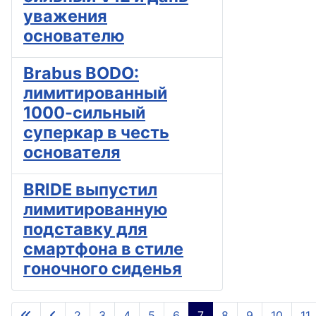
уважения
основателю
Brabus BODO:
лимитированный
1000-сильный
суперкар в честь
основателя
BRIDE выпустил
лимитированную
подставку для
смартфона в стиле
гоночного сиденья
2
3
4
5
6
7
8
9
10
11