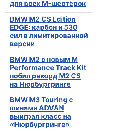
для всех M-шестёрок
BMW M2 CS Edition
EDGE: карбон и 530
сил в лимитированной
версии
BMW M2 с новым M
Performance Track Kit
побил рекорд M2 CS
на Нюрбургринге
BMW M3 Touring с
шинами ADVAN
выиграл класс на
«Нюрбургринге»