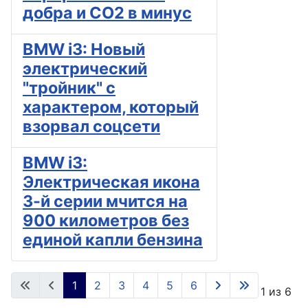
добра и CO2 в минус
BMW i3: Новый
электрический
"тройник" с
характером, который
взорвал соцсети
BMW i3:
Электрическая икона
3-й серии мчится на
900 километров без
единой капли бензина
1
2
3
4
5
6
Страница 1 из 6