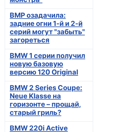
BMP озадачила:
задние огни 1-й и 2-й
серий могут "забыть"
загореться
BMW 1 серии получил
новую базовую
версию 120 Original
BMW 2 Series Coupe:
Neue Klasse на
горизонте – прощай,
старый гриль?
BMW 220i Active