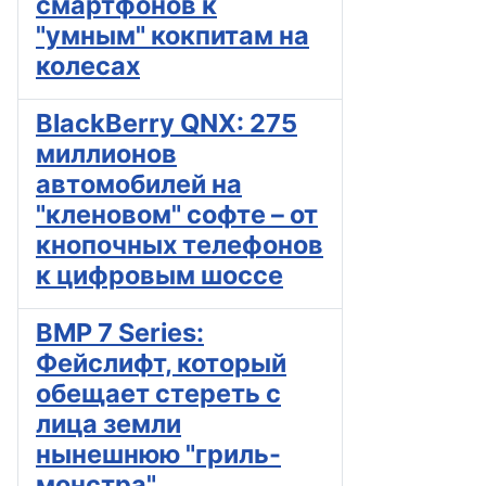
смартфонов к
"умным" кокпитам на
колесах
BlackBerry QNX: 275
миллионов
автомобилей на
"кленовом" софте – от
кнопочных телефонов
к цифровым шоссе
BMP 7 Series:
Фейслифт, который
обещает стереть с
лица земли
нынешнюю "гриль-
монстра"