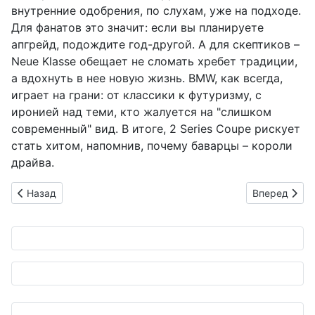
внутренние одобрения, по слухам, уже на подходе.
Для фанатов это значит: если вы планируете
апгрейд, подождите год-другой. А для скептиков –
Neue Klasse обещает не сломать хребет традиции,
а вдохнуть в нее новую жизнь. BMW, как всегда,
играет на грани: от классики к футуризму, с
иронией над теми, кто жалуется на "слишком
современный" вид. В итоге, 2 Series Coupe рискует
стать хитом, напомнив, почему баварцы – короли
драйва.
Предыдущий: HondaJet на 100% "зеленом" топливе: Honda о
Следующий: 
Назад
Вперед