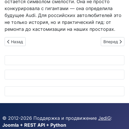
остается символом смелости. Она не просто
конкурировала с гигантами — она определила
будущее Audi. Для российских автолюбителей это
не только история, но и практический гид: от
ремонта до кастомизации на наших просторах.
Предыдущий: Audi воссоздаст легендарный Auto Union "Luc
Следующий: 
Назад
Вперед
© 2012-
2026
Поддержка и продвижение
JediG
:
Joomla + REST API + Python