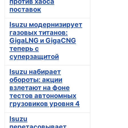
против хаоса
поставок
Isuzu модернизирует
газовых титанов:
GigaLNG и GigaCNG
теперь с
суперзащитой
Isuzu набирает
обороты: акции
взлетают на фоне
тестов автономных
грузовиков уровня 4
Isuzu
перетасовывает