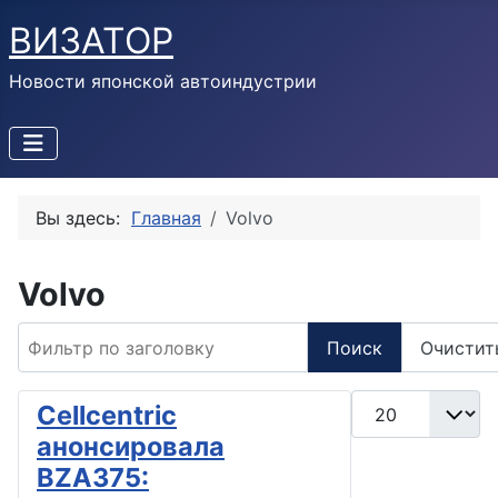
ВИЗАТОР
Новости японской автоиндустрии
Вы здесь:
Главная
Volvo
Volvo
Фильтр по заголовку
Поиск
Очистит
Кол-во строк:
Cellcentric
анонсировала
BZA375: