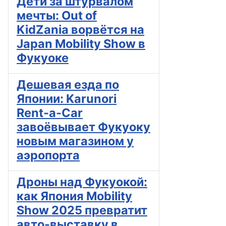
Дети за штурвалом
мечты: Out of
KidZania ворвётся на
Japan Mobility Show в
Фукуоке
Дешевая езда по
Японии: Karunori
Rent-a-Car
завоёвывает Фукуоку
новым магазином у
аэропорта
Дроны над Фукуокой:
как Япония Mobility
Show 2025 превратит
авто-выставку в