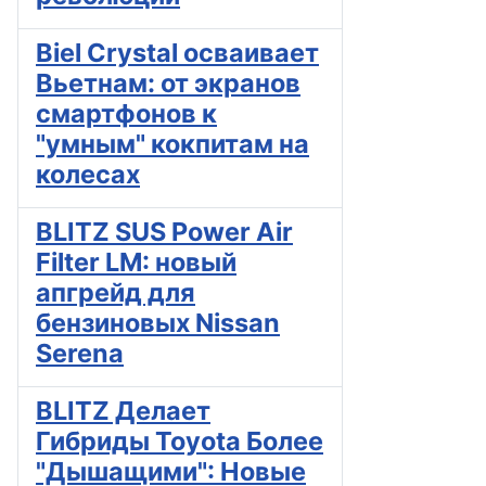
Biel Crystal осваивает
Вьетнам: от экранов
смартфонов к
"умным" кокпитам на
колесах
BLITZ SUS Power Air
Filter LM: новый
апгрейд для
бензиновых Nissan
Serena
BLITZ Делает
Гибриды Toyota Более
"Дышащими": Новые