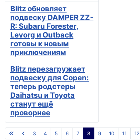
Blitz обновляет
подвеску DAMPER ZZ-
R: Subaru Forester,
Levorg и Outback
готовы к новым
приключениям
Blitz перезагружает
подвеску для Copen:
теперь родстеры
Daihatsu и Toyota
станут ещё
проворнее
3
4
5
6
7
8
9
10
11
12
Страница 8 из 145