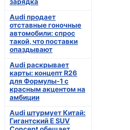
зарядка
Audi продает
отставные гоночные
автомобили: спрос
такой, что поставки
опаздывают
Audi раскрывает
карты: концепт R26
для Формулы-1 с
красным акцентом на
амбиции
Audi штурмует Китай:
Гигантский E SUV
Concept обещает