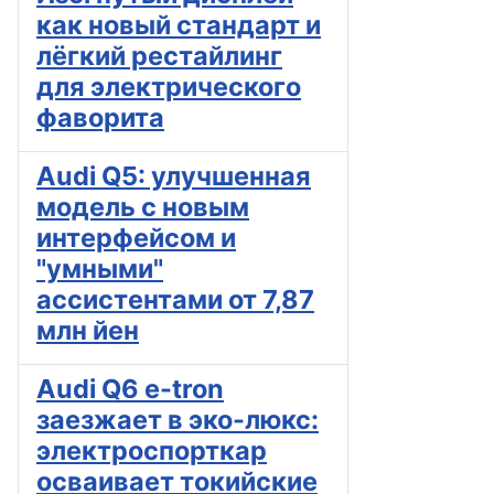
как новый стандарт и
лёгкий рестайлинг
для электрического
фаворита
Audi Q5: улучшенная
модель с новым
интерфейсом и
"умными"
ассистентами от 7,87
млн йен
Audi Q6 e-tron
заезжает в эко-люкс:
электроспорткар
осваивает токийские