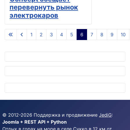
перевернуть рынок
электрокаров
1
2
3
4
5
6
7
8
9
10
Страница 6 из 145
© 2012-
2026
Поддержка и продвижение
JediG
:
Joomla + REST API + Python
Отдых в горах на море в селе Сукко в 12 км от