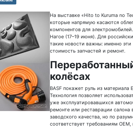
На выставке «Hito to Kuruma no T
которые напрямую касаются облег
компонентов для электромобилей.
Нагое (17–19 июня). Для российск
такие новости важны: именно эти
стоимость запчастей и ремонт.
Переработанный
колёсах
BASF покажет руль из материала E
Технология позволяет использоват
уже эксплуатировавшихся автомоб
ремонте или реставрации салона 
заводского качества, но по разу
соответствует требованиям OEM, 