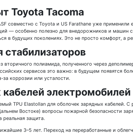
ыт Toyota Tacoma
SF совместно с Toyota и US Farathane уже применили 
ий — особенно полезно для внедорожников и машин с ж
ться в будущих поколениях. Это не просто комфорт, а р
я стабилизаторов
из вторичного полиамида, полученного через деполиме
ссийских сервисов это важно: в будущем появятся боле
-за коррозии или усталости.
 кабелей электромобилей
емый TPU Elastollan для оболочек зарядных кабелей. 
 Дальнем Востоке) вопросы пожарной безопасности за
а реальная защита.
лижайшие 3–5 лет. Переход на переработанные и облег