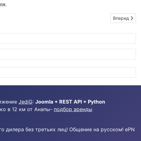
ля.
Следующий: 
Вперед
ижение
JediG
:
Joomla + REST API + Python
ко в 12 км от Анапы-
подбор аренды
о дилера без третьих лиц! Общение на русском! ePN