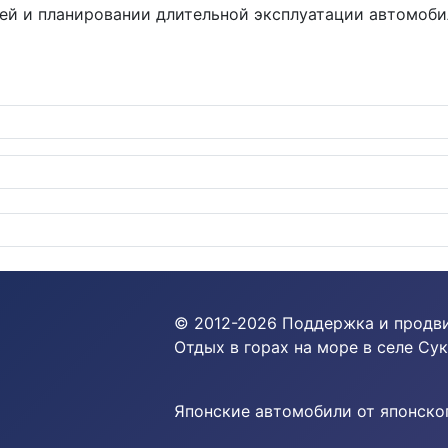
тей и планировании длительной эксплуатации автомоби
тильные интерьеры на выставке в Иокогаме
© 2012-
2026
Поддержка и продв
Отдых в горах на море в селе Сук
Японские автомобили от японског