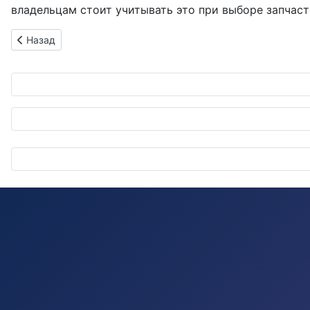
владельцам стоит учитывать это при выборе запчас
Предыдущий: Alps Alpine представит 48V-компоненты и так
Назад