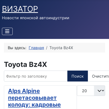
ВИЗАТОР
Новости японской автоиндустрии
Вы здесь:
Главная
Toyota Bz4X
Toyota Bz4X
Фильтр по заголовку
Поиск
Очистит
Кол-во строк:
Alps Alpine
перетасовывает
колоду: кадровые