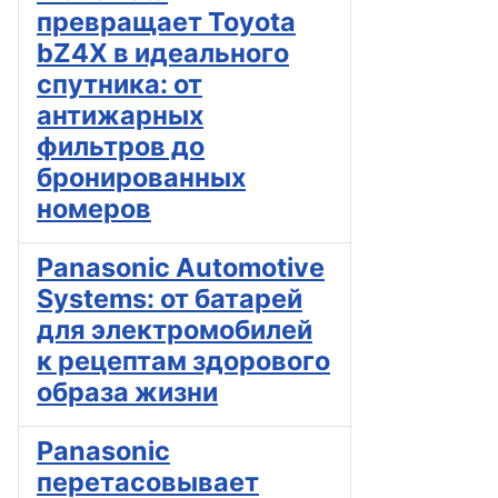
превращает Toyota
bZ4X в идеального
спутника: от
антижарных
фильтров до
бронированных
номеров
Panasonic Automotive
Systems: от батарей
для электромобилей
к рецептам здорового
образа жизни
Panasonic
перетасовывает