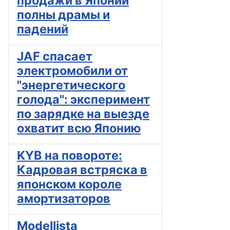
продажи в Японии
полны драмы и
падений
JAF спасает
электромобили от
"энергетического
голода": эксперимент
по зарядке на выезде
охватит всю Японию
KYB на повороте:
Кадровая встряска в
японском короле
амортизаторов
Modellista