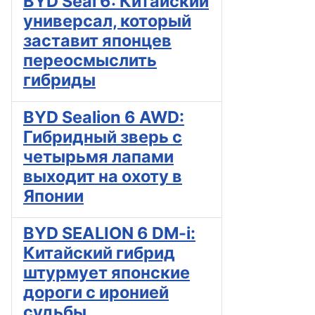
BYD Seal 6: Китайский
универсал, который
заставит японцев
переосмыслить
гибриды
BYD Sealion 6 AWD:
Гибридный зверь с
четырьмя лапами
выходит на охоту в
Японии
BYD SEALION 6 DM-i:
Китайский гибрид
штурмует японские
дороги с иронией
судьбы