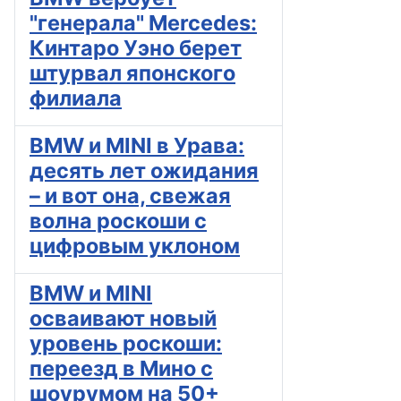
"генерала" Mercedes:
Кинтаро Уэно берет
штурвал японского
филиала
BMW и MINI в Урава:
десять лет ожидания
– и вот она, свежая
волна роскоши с
цифровым уклоном
BMW и MINI
осваивают новый
уровень роскоши:
переезд в Мино с
шоурумом на 50+