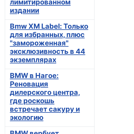
лимитированном
издании
Bmw XM Label: Только
для избранных, плюс
"замороженная"
эксклюзивность в 44
экземплярах
BMW в Нагое:
Реновация
дилерского центра,
где роскошь
встречает сакуру и
экологию
BMW вербует