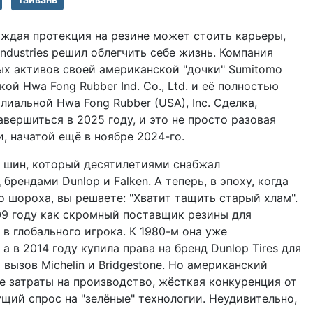
аждая протекция на резине может стоить карьеры,
Industries решил облегчить себе жизнь. Компания
х активов своей американской "дочки" Sumitomo
ой Hwa Fong Rubber Ind. Co., Ltd. и её полностью
иальной Hwa Fong Rubber (USA), Inc. Сделка,
авершиться в 2025 году, и это не просто разовая
, начатой ещё в ноябре 2024-го.
 шин, который десятилетиями снабжал
рендами Dunlop и Falken. А теперь, в эпоху, когда
 шороха, вы решаете: "Хватит тащить старый хлам".
909 году как скромный поставщик резины для
в глобального игрока. К 1980-м она уже
 в 2014 году купила права на бренд Dunlop Tires для
вызов Michelin и Bridgestone. Но американский
е затраты на производство, жёсткая конкуренция от
тущий спрос на "зелёные" технологии. Неудивительно,