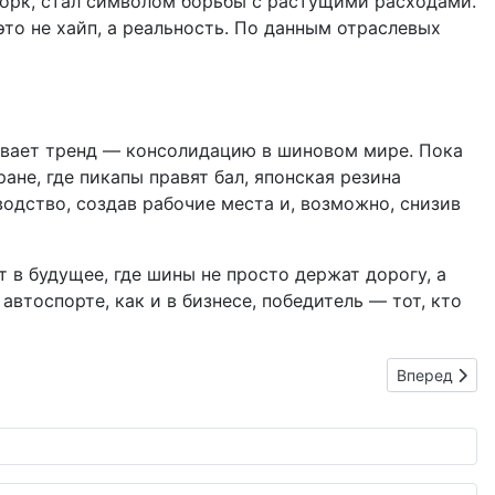
Йорк, стал символом борьбы с растущими расходами.
это не хайп, а реальность. По данным отраслевых
ркивает тренд — консолидацию в шиновом мире. Пока
ране, где пикапы правят бал, японская резина
одство, создав рабочие места и, возможно, снизив
т в будущее, где шины не просто держат дорогу, а
втоспорте, как и в бизнесе, победитель — тот, кто
ержной фантазией
Следующий: V
Вперед