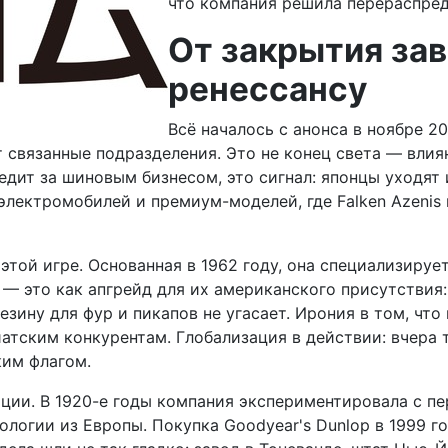
что компания решила перераспред
От закрытия зав
ренессансу
Всё началось с анонса в ноябре 2
 связанные подразделения. Это не конец света — вли
ледит за шиновым бизнесом, это сигнал: японцы уходят
электромобилей и премиум-моделей, где Falken Azenis 
 этой игре. Основанная в 1962 году, она специализируе
— это как апгрейд для их американского присутствия
езину для фур и пикапов не угасает. Ирония в том, чт
атским конкурентам. Глобализация в действии: вчера т
ким флагом.
ции. В 1920-е годы компания экспериментировала с п
огии из Европы. Покупка Goodyear's Dunlop в 1999 год