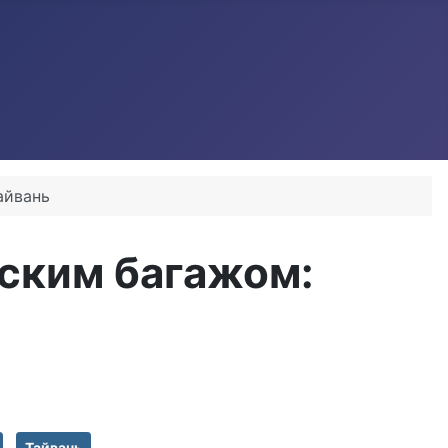
айвань
нским багажом:
Тайвань