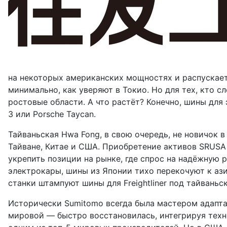
на некоторых американских мощностях и распускает
минимально, как уверяют в Токио. Но для тех, кто с
ростовые области. А что растёт? Конечно, шины для 
3 или Porsche Taycan.
Тайваньская Hwa Fong, в свою очередь, не новичок в
Тайване, Китае и США. Приобретение активов SRUSA 
укрепить позиции на рынке, где спрос на надёжную р
электрокары, шины из Японии тихо перекочуют к ази
станки штампуют шины для Freightliner под тайваньс
Исторически Sumitomo всегда была мастером адапта
мировой — быстро восстановилась, интегрируя технол