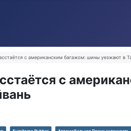
асстаётся с американским багажом: шины уезжают в Т
сстаётся с америка
йвань
en
Sumitomo Rubber
Автомобильная Промышленность