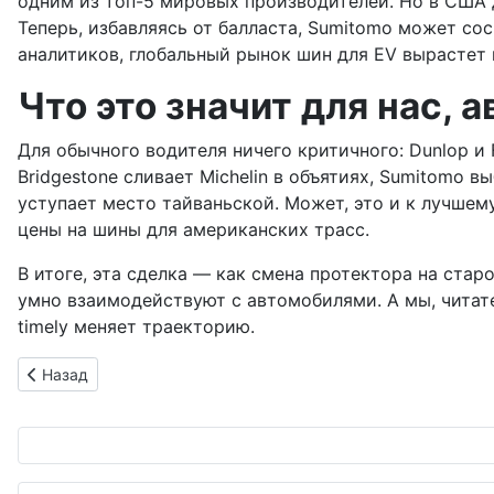
одним из топ-5 мировых производителей. Но в США д
Теперь, избавляясь от балласта, Sumitomo может со
аналитиков, глобальный рынок шин для EV вырастет н
Что это значит для нас, 
Для обычного водителя ничего критичного: Dunlop и
Bridgestone сливает Michelin в объятиях, Sumitomo в
уступает место тайваньской. Может, это и к лучшем
цены на шины для американских трасс.
В итоге, эта сделка — как смена протектора на стар
умно взаимодействуют с автомобилями. А мы, читател
timely меняет траекторию.
Предыдущий: Hyundai смело шагает в будущее: дебют на Ja
Назад