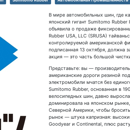
В мире автомобильных шин, где к
японский гигант Sumitomo Rubber 
объявила о продаже фиксированны
Rubber USA, LLC (SRUSA) тайваньск
контролируемой американской фил
подписанная 13 октября, должна з
акция — это часть большой чистки
Представьте: вы — производитель
американские дороги резиной под б
электромобили мчатся без единого
Sumitomo Rubber, основанная в 1
велосипедных шин, давно выросла 
доминировала на японском рынке, а
Северной Америки, чтобы бросить 
рынок — штука капризная: высоки
Goodyear и Continental, плюс рас