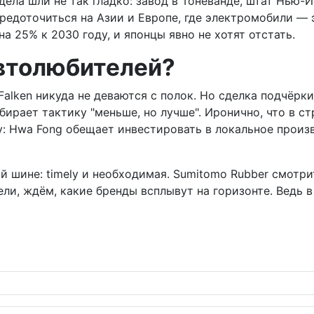
ела шли не так гладко: завод в Тоневанде, штат Нью-
средоточиться на Азии и Европе, где электромобили — 
а 25% к 2030 году, и японцы явно не хотят отстать.
автолюбителей?
 Falken никуда не деваются с полок. Но сделка подчё
ыбирает тактику "меньше, но лучше". Иронично, что в ст
у: Hwa Fong обещает инвестировать в локальное произв
ой шине: timely и необходимая. Sumitomo Rubber смотри
и, ждём, какие бренды всплывут на горизонте. Ведь в а
pan Mobility Show 2025 с водородом, электромобилями и безуд