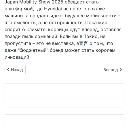
Japan Mobility Show 2025 обещает стать
платформой, где Hyundai не просто покажет
машины, а продаст идею: будущее мобильности –
это смелость, а не осторожность. Пока мир
спорит о климате, корейцы едут вперед, оставляя
позади пыль сомнений. Если вы в Токио, не
пропустите – это не выставка, а宣言 о том, что
даже "бюджетный" бренд может стать королем
инноваций.
Предыдущий: Первый Leaf: Как мойка превращает пионера 
Следующий: 
Назад
Вперед