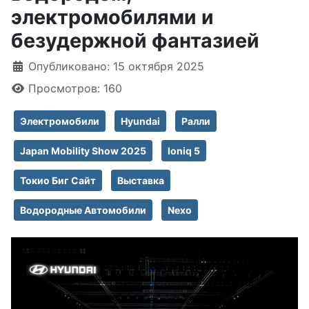
электромобилями и
безудержной фантазией
Информация о материале
Опубликовано: 15 октября 2025
Просмотров: 160
Электромобили
Hyundai
Ралли
Japan Mobility Show 2025
Ioniq 5
Токио Биг Сайт
Выставка
Водородные Автомобили
Nexo