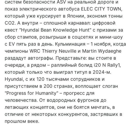
систем безопасности ASV на реальной дороге и
показ электрического автобуса ELEC CITY TOWN,
который уже курсирует в Японии, экономя тонны
CO2. А внутри – сплошной карнавал: цифровой
квест "Hyundai Bean Knowledge Hunt" с призами за
сбор стампов, розыгрыши в соцсетях и мини-шоу
с EV пять раз в день. Кульминация – 1 ноября, когда
чемпионы WRC Thierry Neuville и Martin Wydaeghe
раздадут автографы. Представьте: вы стоите в
очереди, а рядом – раллийный болид i20 N Rally1,
который только что выиграл титул в 2024-м.
Hyundai, с их 120 тысячами сотрудников и
присутствием в 200 странах, воплощает слоган
"Progress for Humanity" – прогресс для
человечества. От водородных фургонов до
летающих концептов, они не боятся мечтать, в
отличие от некоторых конкурентов, застрявших в
прошлом веке.