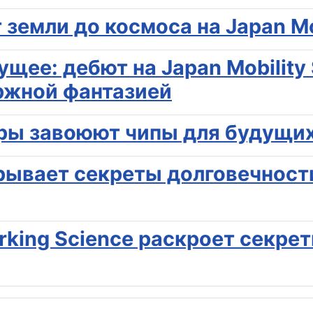
т земли до космоса на Japan M
ущее: дебют на Japan Mobilit
ржной фантазией
еры завоюют чипы для будущи
рывает секреты долговечност
rking Science раскроет секрет