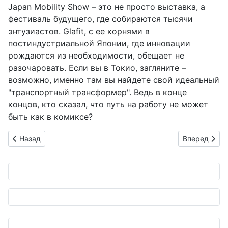
Japan Mobility Show – это не просто выставка, а
фестиваль будущего, где собираются тысячи
энтузиастов. Glafit, с ее корнями в
постиндустриальной Японии, где инновации
рождаются из необходимости, обещает не
разочаровать. Если вы в Токио, загляните –
возможно, именно там вы найдете свой идеальный
"транспортный трансформер". Ведь в конце
концов, кто сказал, что путь на работу не может
быть как в комиксе?
Предыдущий: Honda оживляет икону: Super Cub Lite под но
Следующий: 
Назад
Вперед