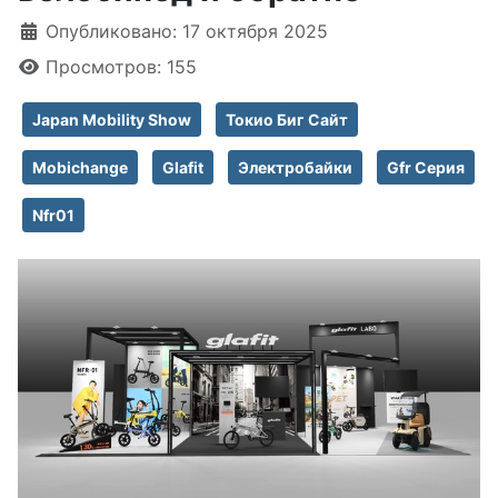
Информация о материале
Опубликовано: 17 октября 2025
Просмотров: 155
Japan Mobility Show
Токио Биг Сайт
Mobichange
Glafit
Электробайки
Gfr Серия
Nfr01